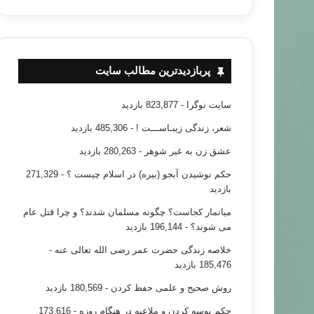
پربازدیدترین مطالب سایت
سایت نوگرا
- 823,877 بازدید
شعر، زندگی زیبـاســـت !
- 485,306 بازدید
عشق زن به غیر شوهر
- 280,263 بازدید
حکم نوشیدن آبجو (بیره) در اسلام چیست ؟
- 271,329
بازدید
میانمار کجاست؟ چگونه مسلمان شدند؟ و چرا قتل عام
می شوند؟
- 196,144 بازدید
خلاصه زندگی حضرت عمر رضی الله تعالی عنه
-
185,476 بازدید
روش صحیح و علمی حفظ کردن
- 180,569 بازدید
حکم بوسه کردن و ملاعبه در هنگام روزه
- 173,616