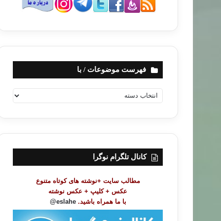
فهرست موضوعات / با
ف
ه
ر
س
ت
م
و
کانال تلگرام نوگرا
ض
و
مطالب سایت +نوشته های کوتاه متنوع
ع
عکس + کلیپ + عکس نوشته
ا
با ما همراه باشید.
eslahe@
ت
/