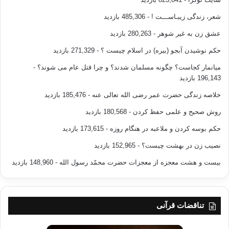
شعر، زندگی زیبـاســـت !
- 485,306 بازدید
عشق زن به غیر شوهر
- 280,263 بازدید
حکم نوشیدن آبجو (بیره) در اسلام چیست ؟
- 271,329 بازدید
میانمار کجاست؟ چگونه مسلمان شدند؟ و چرا قتل عام می شوند؟
-
196,143 بازدید
خلاصه زندگی حضرت عمر رضی الله تعالی عنه
- 185,476 بازدید
روش صحیح و علمی حفظ کردن
- 180,568 بازدید
حکم بوسه کردن و ملاعبه در هنگام روزه
- 173,615 بازدید
نصیب زن در بهشت چیست؟
- 152,965 بازدید
بیست و هشت معجزه از معجزات حضرت محمّد رسول الله
- 148,960 بازدید
تناقضات قرآنی