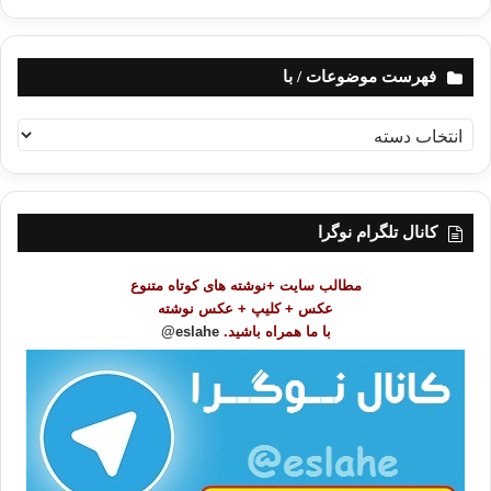
فهرست موضوعات / با
ف
ه
ر
س
ت
کانال تلگرام نوگرا
م
و
مطالب سایت +نوشته های کوتاه متنوع
ض
عکس + کلیپ + عکس نوشته
و
با ما همراه باشید.
eslahe@
ع
ا
ت
/
ب
ا