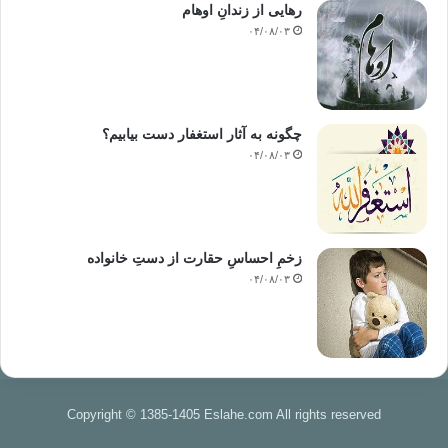
رهایی از زندانِ اوهام
۰۴/۰۸/۰۳
چگونه به آثار استغفار دست بیابیم؟
۰۴/۰۸/۰۳
زخمِ احساسِ حقارت از دستِ خانواده
۰۴/۰۸/۰۳
Copyright © 1385-1405 Eslahe.com All rights reserved