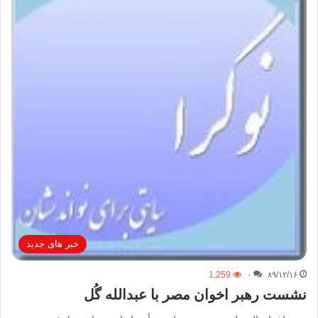
خبر های جدید
1,259
۰
۸۹/۱۲/۱۶
نشست رهبر اخوان مصر با عبدالله گُل