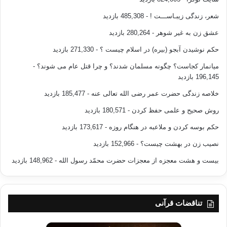
شعر، زندگی زیبـاســـت !
- 485,308 بازدید
عشق زن به غیر شوهر
- 280,264 بازدید
حکم نوشیدن آبجو (بیره) در اسلام چیست ؟
- 271,330 بازدید
میانمار کجاست؟ چگونه مسلمان شدند؟ و چرا قتل عام می شوند؟
-
196,145 بازدید
خلاصه زندگی حضرت عمر رضی الله تعالی عنه
- 185,477 بازدید
روش صحیح و علمی حفظ کردن
- 180,571 بازدید
حکم بوسه کردن و ملاعبه در هنگام روزه
- 173,617 بازدید
نصیب زن در بهشت چیست؟
- 152,966 بازدید
بیست و هشت معجزه از معجزات حضرت محمّد رسول الله
- 148,962 بازدید
تناقضات قرآنی