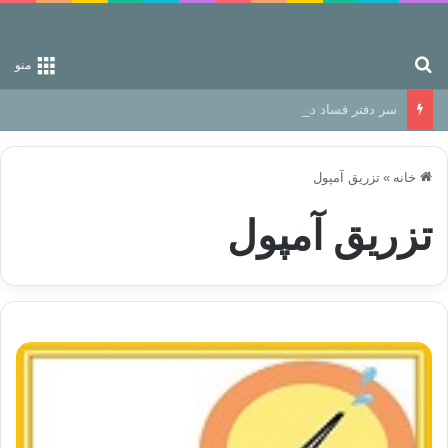
جستجو برای
منو
سر دفتر فساد در زمین‌، دوری وکناره‌گیری از راه خداست‌!
خانه
»
تزریق آمپول
تزریق آمپول