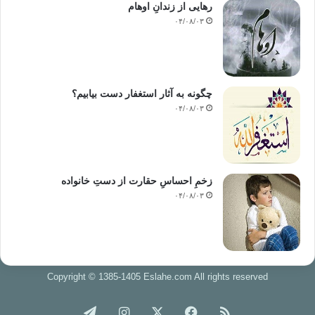
رهایی از زندانِ اوهام
۰۴/۰۸/۰۳
چگونه به آثار استغفار دست بیابیم؟
۰۴/۰۸/۰۳
زخمِ احساسِ حقارت از دستِ خانواده
۰۴/۰۸/۰۳
Copyright © 1385-1405 Eslahe.com All rights reserved
خوراک
فیس
X
اینستاگرام
تلگرام