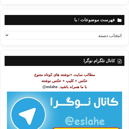
فهرست موضوعات / با
ف
ه
ر
س
ت
کانال تلگرام نوگرا
م
و
مطالب سایت +نوشته های کوتاه متنوع
ض
عکس + کلیپ + عکس نوشته
و
با ما همراه باشید.
eslahe@
ع
ا
ت
/
ب
ا