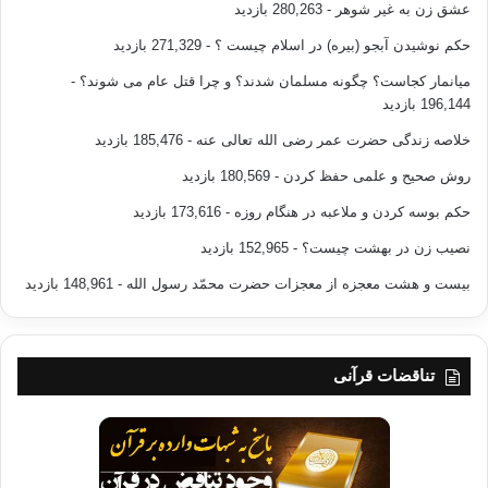
عشق زن به غیر شوهر
- 280,263 بازدید
حکم نوشیدن آبجو (بیره) در اسلام چیست ؟
- 271,329 بازدید
میانمار کجاست؟ چگونه مسلمان شدند؟ و چرا قتل عام می شوند؟
-
196,144 بازدید
خلاصه زندگی حضرت عمر رضی الله تعالی عنه
- 185,476 بازدید
روش صحیح و علمی حفظ کردن
- 180,569 بازدید
حکم بوسه کردن و ملاعبه در هنگام روزه
- 173,616 بازدید
نصیب زن در بهشت چیست؟
- 152,965 بازدید
بیست و هشت معجزه از معجزات حضرت محمّد رسول الله
- 148,961 بازدید
تناقضات قرآنی