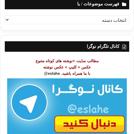
فهرست موضوعات / با
ف
ه
ر
س
ت
کانال تلگرام نوگرا
م
و
مطالب سایت +نوشته های کوتاه متنوع
ض
عکس + کلیپ + عکس نوشته
و
با ما همراه باشید.
eslahe@
ع
ا
ت
/
ب
ا