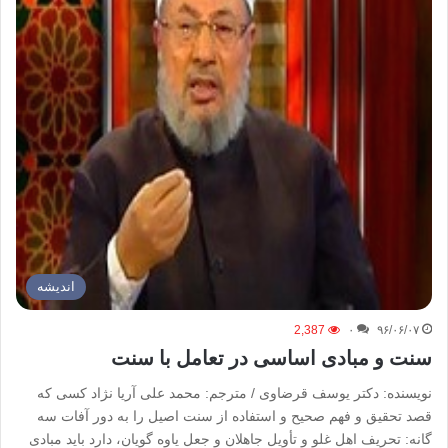
اندیشه
2,387
۰
۹۶/۰۶/۰۷
سنت و مبادی اساسی در تعامل با سنت
نویسنده: دکتر یوسف قرضاوی / مترجم: محمد علی آریا نژاد کسی که
قصد تحقیق و فهم صحیح و استفاده از سنت اصیل را به دور آفات سه
گانه: تحریف اهل غلو و تأویل جاهلان و جعل یاوه گویان،‌ دارد باید مبادی