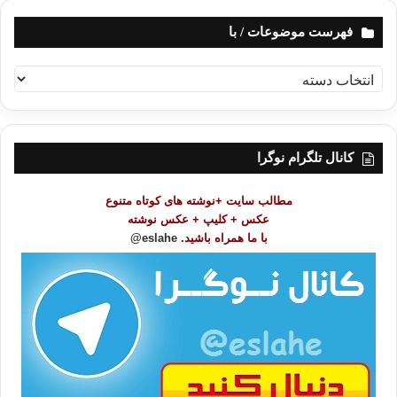
فهرست موضوعات / با
ف
ه
ر
س
ت
کانال تلگرام نوگرا
م
و
مطالب سایت +نوشته های کوتاه متنوع
ض
عکس + کلیپ + عکس نوشته
و
با ما همراه باشید.
eslahe@
ع
ا
ت
/
ب
ا