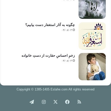
چگونه به آثار استغفار دست بیابیم؟
۰۴/۰۸/۰۳
زخمِ احساسِ حقارت از دستِ خانواده
۰۴/۰۸/۰۳
Copyright © 1385-1405 Eslahe.com All rights reserved
خوراک
فیس
X
اینستاگرام
تلگرام