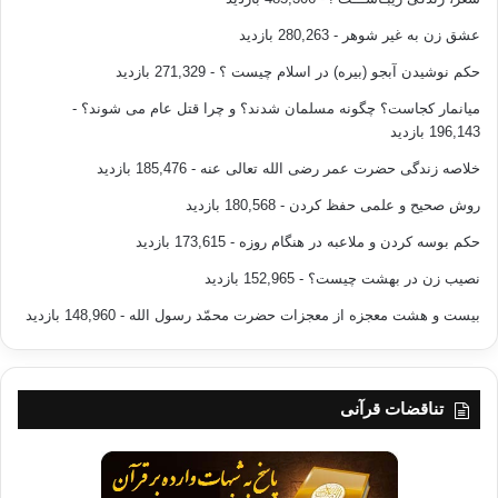
عشق زن به غیر شوهر
- 280,263 بازدید
حکم نوشیدن آبجو (بیره) در اسلام چیست ؟
- 271,329 بازدید
میانمار کجاست؟ چگونه مسلمان شدند؟ و چرا قتل عام می شوند؟
-
196,143 بازدید
خلاصه زندگی حضرت عمر رضی الله تعالی عنه
- 185,476 بازدید
روش صحیح و علمی حفظ کردن
- 180,568 بازدید
حکم بوسه کردن و ملاعبه در هنگام روزه
- 173,615 بازدید
نصیب زن در بهشت چیست؟
- 152,965 بازدید
بیست و هشت معجزه از معجزات حضرت محمّد رسول الله
- 148,960 بازدید
تناقضات قرآنی