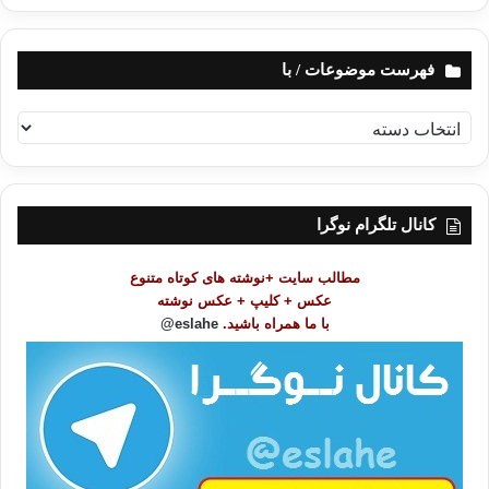
فهرست موضوعات / با
ف
ه
ر
س
ت
کانال تلگرام نوگرا
م
و
مطالب سایت +نوشته های کوتاه متنوع
ض
عکس + کلیپ + عکس نوشته
و
با ما همراه باشید.
eslahe@
ع
ا
ت
/
ب
ا