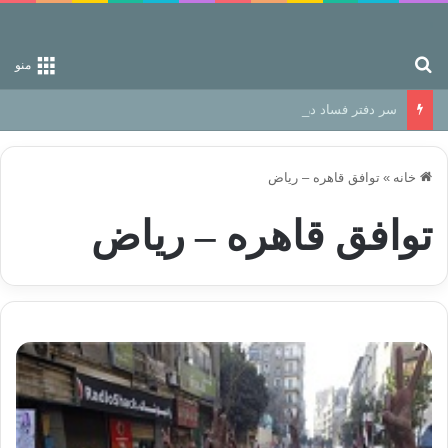
جستجو برای
منو
سر دفتر فساد در زمین‌، دوری وکناره‌گیری از راه خداست‌!
خانه
»
توافق قاهره – ریاض
توافق قاهره – ریاض