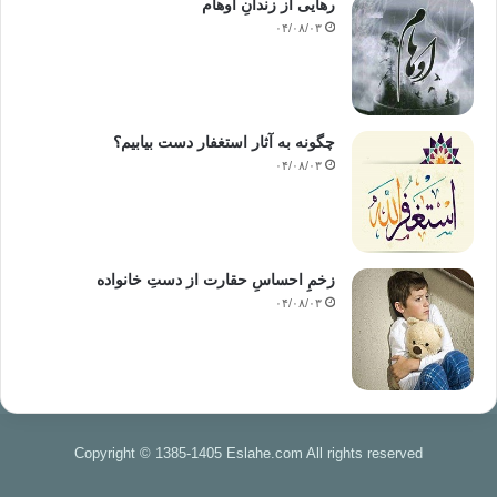
رهایی از زندانِ اوهام
۰۴/۰۸/۰۳
چگونه به آثار استغفار دست بیابیم؟
۰۴/۰۸/۰۳
زخمِ احساسِ حقارت از دستِ خانواده
۰۴/۰۸/۰۳
Copyright © 1385-1405 Eslahe.com All rights reserved