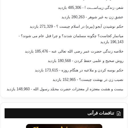
شعر، زندگی زیبـاســـت !
- 485,306 بازدید
عشق زن به غیر شوهر
- 280,263 بازدید
حکم نوشیدن آبجو (بیره) در اسلام چیست ؟
- 271,329 بازدید
میانمار کجاست؟ چگونه مسلمان شدند؟ و چرا قتل عام می شوند؟
-
196,143 بازدید
خلاصه زندگی حضرت عمر رضی الله تعالی عنه
- 185,476 بازدید
روش صحیح و علمی حفظ کردن
- 180,568 بازدید
حکم بوسه کردن و ملاعبه در هنگام روزه
- 173,615 بازدید
نصیب زن در بهشت چیست؟
- 152,965 بازدید
بیست و هشت معجزه از معجزات حضرت محمّد رسول الله
- 148,960 بازدید
تناقضات قرآنی