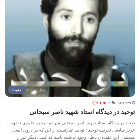
عقیده
2,701
۱
۹۲/۱۲/۲۹
توحید در دیدگاه استاد شهید ناصر سبحانی
توحید در دیدگاه استاد شهید ناصر سبحانی مترجم: محمد حامدی / تدوین:
عزیز صادقی تعريف توحيد : توحيد عبارتست از اين كه در درون انسان
مسلمان اين عقيده‌ي باطل وجود نداشته باشد كه کسی دیگر غيراز