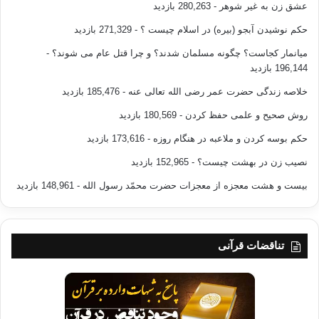
عشق زن به غیر شوهر
- 280,263 بازدید
حکم نوشیدن آبجو (بیره) در اسلام چیست ؟
- 271,329 بازدید
میانمار کجاست؟ چگونه مسلمان شدند؟ و چرا قتل عام می شوند؟
-
196,144 بازدید
خلاصه زندگی حضرت عمر رضی الله تعالی عنه
- 185,476 بازدید
روش صحیح و علمی حفظ کردن
- 180,569 بازدید
حکم بوسه کردن و ملاعبه در هنگام روزه
- 173,616 بازدید
نصیب زن در بهشت چیست؟
- 152,965 بازدید
بیست و هشت معجزه از معجزات حضرت محمّد رسول الله
- 148,961 بازدید
تناقضات قرآنی