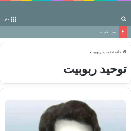
جستجو برای
منو
سر دفتر فساد در زمین‌، دوری وکناره‌گیری از راه خداست‌!
خانه
»
توحید ربوبیت
توحید ربوبیت