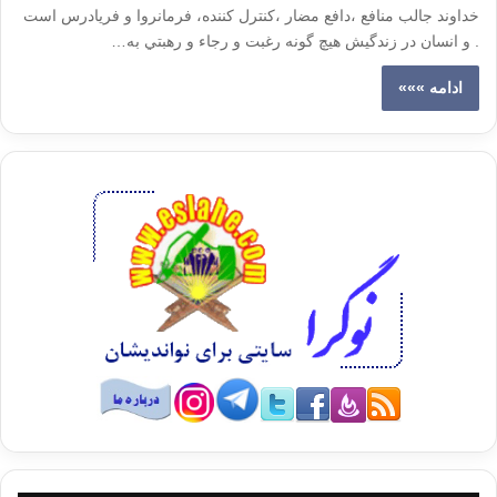
خداوند جالب منافع ،دافع مضار ،كنترل كننده، فرمانروا و فریادرس است
. و انسان در زندگيش هيچ گونه رغبت و رجاء و رهبتي به…
ادامه »»»