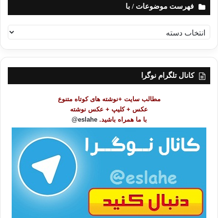
فهرست موضوعات / با
ف
ه
ر
س
ت
کانال تلگرام نوگرا
م
و
مطالب سایت +نوشته های کوتاه متنوع
ض
عکس + کلیپ + عکس نوشته
و
با ما همراه باشید.
eslahe@
ع
ا
ت
/
ب
ا