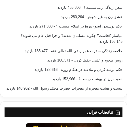
شعر، زندگی زیبـاســـت !
- 485,306 بازدید
عشق زن به غیر شوهر
- 280,264 بازدید
حکم نوشیدن آبجو (بیره) در اسلام چیست ؟
- 271,330 بازدید
میانمار کجاست؟ چگونه مسلمان شدند؟ و چرا قتل عام می شوند؟
-
196,145 بازدید
خلاصه زندگی حضرت عمر رضی الله تعالی عنه
- 185,477 بازدید
روش صحیح و علمی حفظ کردن
- 180,571 بازدید
حکم بوسه کردن و ملاعبه در هنگام روزه
- 173,616 بازدید
نصیب زن در بهشت چیست؟
- 152,966 بازدید
بیست و هشت معجزه از معجزات حضرت محمّد رسول الله
- 148,962 بازدید
تناقضات قرآنی