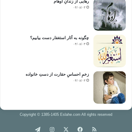
رهایی از زندانِ اوهام
۰۴/۰۸/۰۳
چگونه به آثار استغفار دست بیابیم؟
۰۴/۰۸/۰۳
زخمِ احساسِ حقارت از دستِ خانواده
۰۴/۰۸/۰۳
Copyright © 1385-1405 Eslahe.com All rights reserved
خوراک
فیس
X
اینستاگرام
تلگرام