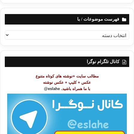
فهرست موضوعات / با
ف
ه
ر
س
ت
کانال تلگرام نوگرا
م
و
مطالب سایت +نوشته های کوتاه متنوع
ض
عکس + کلیپ + عکس نوشته
و
با ما همراه باشید.
eslahe@
ع
ا
ت
/
ب
ا