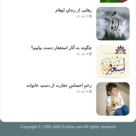
رهایی از زندانِ اوهام
۰۴/۰۸/۰۳
چگونه به آثار استغفار دست بیابیم؟
۰۴/۰۸/۰۳
زخمِ احساسِ حقارت از دستِ خانواده
۰۴/۰۸/۰۳
Copyright © 1385-1405 Eslahe.com All rights reserved