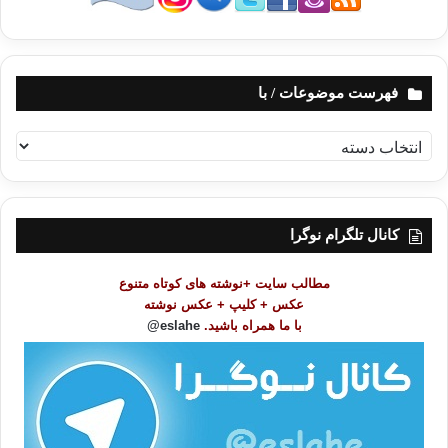
فهرست موضوعات / با
ف
ه
ر
س
ت
کانال تلگرام نوگرا
م
و
مطالب سایت +نوشته های کوتاه متنوع
ض
عکس + کلیپ + عکس نوشته
و
با ما همراه باشید.
eslahe@
ع
ا
ت
/
ب
ا