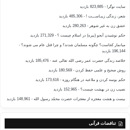
سایت نوگرا
- 823,885 بازدید
شعر، زندگی زیبـاســـت !
- 485,306 بازدید
عشق زن به غیر شوهر
- 280,263 بازدید
حکم نوشیدن آبجو (بیره) در اسلام چیست ؟
- 271,329 بازدید
میانمار کجاست؟ چگونه مسلمان شدند؟ و چرا قتل عام می شوند؟
-
196,144 بازدید
خلاصه زندگی حضرت عمر رضی الله تعالی عنه
- 185,476 بازدید
روش صحیح و علمی حفظ کردن
- 180,569 بازدید
حکم بوسه کردن و ملاعبه در هنگام روزه
- 173,616 بازدید
نصیب زن در بهشت چیست؟
- 152,965 بازدید
بیست و هشت معجزه از معجزات حضرت محمّد رسول الله
- 148,961 بازدید
تناقضات قرآنی