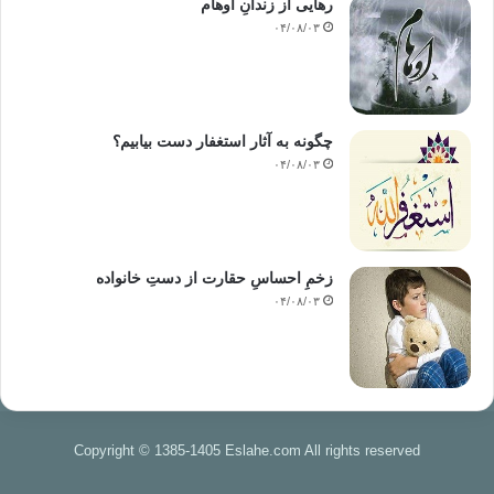
رهایی از زندانِ اوهام
۰۴/۰۸/۰۳
چگونه به آثار استغفار دست بیابیم؟
۰۴/۰۸/۰۳
زخمِ احساسِ حقارت از دستِ خانواده
۰۴/۰۸/۰۳
Copyright © 1385-1405 Eslahe.com All rights reserved