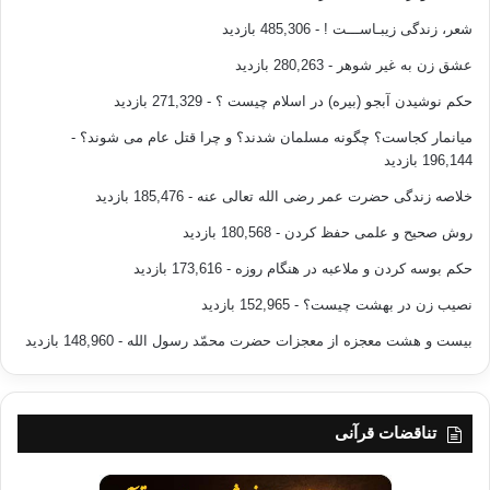
شعر، زندگی زیبـاســـت !
- 485,306 بازدید
عشق زن به غیر شوهر
- 280,263 بازدید
حکم نوشیدن آبجو (بیره) در اسلام چیست ؟
- 271,329 بازدید
میانمار کجاست؟ چگونه مسلمان شدند؟ و چرا قتل عام می شوند؟
-
196,144 بازدید
خلاصه زندگی حضرت عمر رضی الله تعالی عنه
- 185,476 بازدید
روش صحیح و علمی حفظ کردن
- 180,568 بازدید
حکم بوسه کردن و ملاعبه در هنگام روزه
- 173,616 بازدید
نصیب زن در بهشت چیست؟
- 152,965 بازدید
بیست و هشت معجزه از معجزات حضرت محمّد رسول الله
- 148,960 بازدید
تناقضات قرآنی