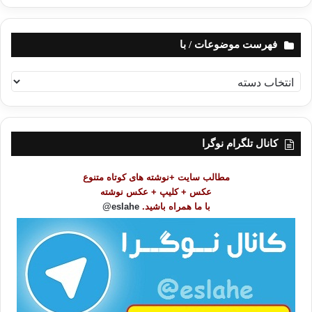
فهرست موضوعات / با
ف
ه
ر
س
ت
کانال تلگرام نوگرا
م
و
مطالب سایت +نوشته های کوتاه متنوع
ض
عکس + کلیپ + عکس نوشته
و
با ما همراه باشید.
eslahe@
ع
ا
ت
/
ب
ا