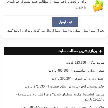
برای دریافت و باخبر شدن از مطالب جدید مشترک خبرنامه‌ی
ما شوید.
بعد از ثبت ایمیل، لینکی به ایمیل شما ارسال می گردد باید آن را تایید کنید.
پربازدیدترین مطالب سایت
سایت نوگرا
- 823,898 بازدید
شعر، زندگی زیبـاســـت !
- 485,306 بازدید
عشق زن به غیر شوهر
- 280,264 بازدید
حکم نوشیدن آبجو (بیره) در اسلام چیست ؟
- 271,330 بازدید
میانمار کجاست؟ چگونه مسلمان شدند؟ و چرا قتل عام می شوند؟
-
196,145 بازدید
خلاصه زندگی حضرت عمر رضی الله تعالی عنه
- 185,477 بازدید