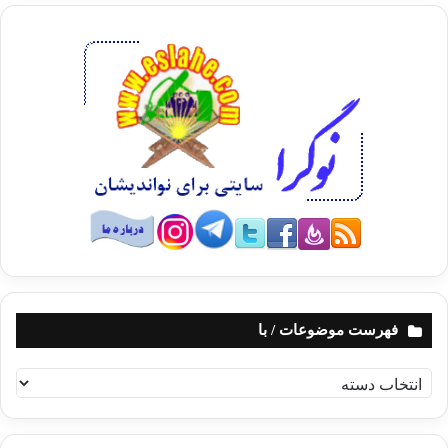
فهرست موضوعات / با
ف
ه
ر
س