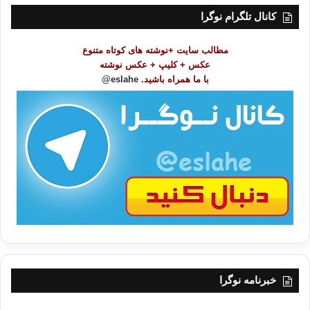
ت
کانال تلگرام نوگرا
م
و
مطالب سایت +نوشته های کوتاه متنوع
ض
عکس + کلیپ + عکس نوشته
و
با ما همراه باشید.
eslahe@
ع
ا
ت
/
ب
ا
خبرنامه نوگرا