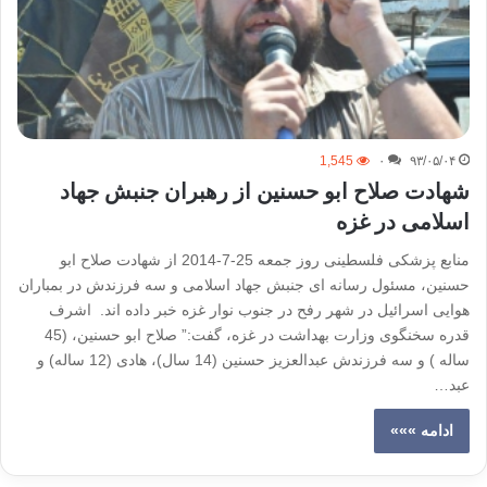
1,545
۰
۹۳/۰۵/۰۴
شهادت صلاح ابو حسنین از رهبران جنبش جهاد
اسلامی در غزه
منابع پزشکی فلسطینی روز جمعه 25-7-2014 از شهادت صلاح ابو
حسنین، مسئول رسانه ‌ای جنبش جهاد اسلامی و سه فرزندش در بمباران
هوایی اسرائیل در شهر رفح در جنوب نوار غزه خبر داده اند. اشرف
قدره سخنگوی وزارت بهداشت در غزه، گفت:” صلاح ابو حسنین، (45
ساله ) و سه فرزندش عبدالعزیز حسنین (14 سال)، هادی (12 ساله) و
عبد…
ادامه »»»