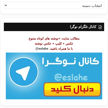
ف
ه
ر
س
ت
کانال تلگرام نوگرا
م
و
مطالب سایت +نوشته های کوتاه متنوع
ض
عکس + کلیپ + عکس نوشته
و
با ما همراه باشید.
eslahe@
ع
ا
ت
/
ب
ا