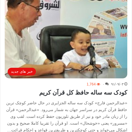
خبر های جدید
1,764
۰
۹۱/۰۹/۰۳
کودک سه ساله حافظ کل قرآن کریم
«عبدالرحمن فارج» کودک سه ساله الجزایری در حال حاضر کوچک ترین
حافظ قرآن کریم در سراسر جهان به شمار می‌رود. «عبدالرحمن» قرآن
را از زبان مادر خود و نیز از طریق تلوزیون حفظ کرده است. لقب وی
«مسرور» یعنی «خوشحال» است. او قرآن را تقریبا کاملا صحیح و بدون
اشکال می‌خواند و حتی کوچکترین و ظریفترین قواعد و احکام قرائت…