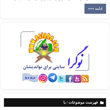
ادامه »»»
فهرست موضوعات / با