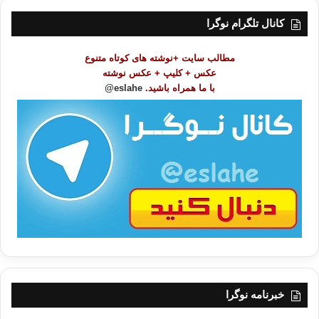
س
ت
کانال تلگرام نوگرا
م
و
مطالب سایت +نوشته های کوتاه متنوع
ض
عکس + کلیپ + عکس نوشته
و
با ما همراه باشید.
eslahe@
ع
ا
ت
/
ب
ا
خبرنامه نوگرا