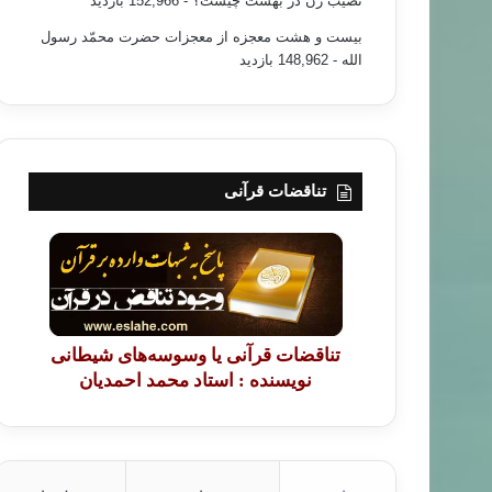
نصیب زن در بهشت چیست؟
- 152,966 بازدید
بیست و هشت معجزه از معجزات حضرت محمّد رسول
الله
- 148,962 بازدید
تناقضات قرآنی
تناقضات قرآنی یا وسوسه‌های شیطانی
نویسنده : استاد محمد احمدیان