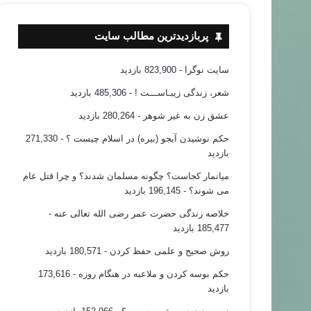
پربازدیدترین مطالب سایت
سایت نوگرا
- 823,900 بازدید
شعر، زندگی زیبـاســـت !
- 485,306 بازدید
عشق زن به غیر شوهر
- 280,264 بازدید
حکم نوشیدن آبجو (بیره) در اسلام چیست ؟
- 271,330
بازدید
میانمار کجاست؟ چگونه مسلمان شدند؟ و چرا قتل عام
می شوند؟
- 196,145 بازدید
خلاصه زندگی حضرت عمر رضی الله تعالی عنه
-
185,477 بازدید
روش صحیح و علمی حفظ کردن
- 180,571 بازدید
حکم بوسه کردن و ملاعبه در هنگام روزه
- 173,616
بازدید