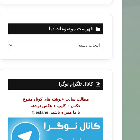
فهرست موضوعات / با
ف
ه
ر
س
ت
م
و
کانال تلگرام نوگرا
ض
و
مطالب سایت +نوشته های کوتاه متنوع
ع
عکس + کلیپ + عکس نوشته
ا
با ما همراه باشید.
eslahe@
ت
/
ب
ا