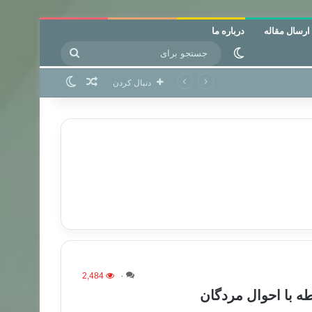
ارسال مقاله
درباره ما
جستجو
تغییر پوسته
برای
نوشته تصادفی
تغییر پوسته
دنبال کردن
2,484
۰
طه با احوال مردگان