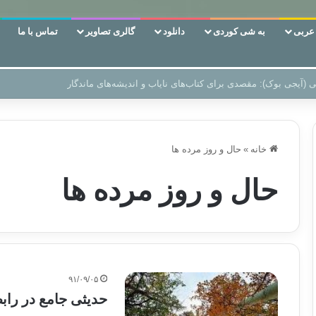
ربی
به شی کوردی
دانلود
گالری تصاویر
تماس با ما
‌، دوری وکناره‌گیری از راه خداست‌!
خانه
»
حال و روز مرده ها
حال و روز مرده ها
۹۱/۰۹/۰۵
حدیثی جامع در راب