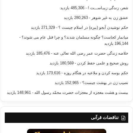
شعر، زندگی زیبـاســـت !
- 485,306 بازدید
عشق زن به غیر شوهر
- 280,263 بازدید
حکم نوشیدن آبجو (بیره) در اسلام چیست ؟
- 271,329 بازدید
میانمار کجاست؟ چگونه مسلمان شدند؟ و چرا قتل عام می شوند؟
-
196,144 بازدید
خلاصه زندگی حضرت عمر رضی الله تعالی عنه
- 185,476 بازدید
روش صحیح و علمی حفظ کردن
- 180,569 بازدید
حکم بوسه کردن و ملاعبه در هنگام روزه
- 173,616 بازدید
نصیب زن در بهشت چیست؟
- 152,965 بازدید
بیست و هشت معجزه از معجزات حضرت محمّد رسول الله
- 148,961 بازدید
تناقضات قرآنی