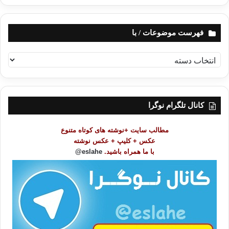
فهرست موضوعات / با
ف
ه
ر
س
ت
کانال تلگرام نوگرا
م
و
مطالب سایت +نوشته های کوتاه متنوع
ض
عکس + کلیپ + عکس نوشته
و
با ما همراه باشید.
eslahe@
ع
ا
ت
/
ب
ا