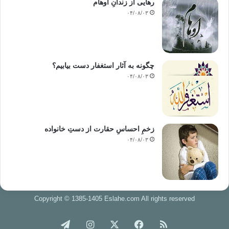
رهایی از زندانِ اوهام
۰۴/۰۸/۰۳
چگونه به آثار استغفار دست بیابیم؟
۰۴/۰۸/۰۳
زخمِ احساسِ حقارت از دستِ خانواده
۰۴/۰۸/۰۳
Copyright © 1385-1405 Eslahe.com All rights reserved
خوراک
فیس
X
اینستاگرام
تلگرام