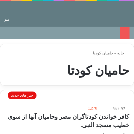
جستجو برای
منو
خانه
»
حامیان کودتا
حامیان کودتا
خبر های جدید
1,278
۰
۹۲/۱۰/۲۸
کافر خواندن کودتاگران مصر وحامیان آنها از سوی
خطیب مسجد النبی.