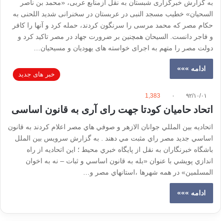
به گزارش خبرگزاری شبستان به نقل ازمنابع عربی، «محمد بن ناصر
السحیان» خطیب مسجد النبی در عربستان در سخنرانی شدید اللحنی به
حکام مصر که محمد مرسی را سرنگون کردند، حمله کرد و آنها را کافر
و فاجر دانست. السیحان همچنین بر ضرورت جهاد در مصر تاکید کرد و
دولت مصر را متهم به اجرای خواسته های یهودیان و مسیحیان…
ادامه »»»
خبر های جدید
1,383
۰
۹۲/۱۰/۰۱
اتحاد حامیان کودتا جهت رای آری به قانون اساسی
اتحاديه بين المللي جوانان الازهر و صوفي هاي مصر اعلام کردند به قانون
اساسي جديد مصر راي مثبت مي دهند . به گزارش سرويس بين‌ الملل
باشگاه خبرنگاران به نقل از پايگاه خبري محيط ؛ اين اتحاديه از راه
اندازي پويشي با عنوان «بله به قانون اساسي و ثبات – نه به اخوان
المسلمين» در همه شهرها ،استانهاي مصر و…
ادامه »»»