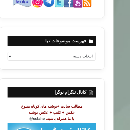
فهرست موضوعات / با
ف
ه
ر
س
ت
م
و
کانال تلگرام نوگرا
ض
و
مطالب سایت +نوشته های کوتاه متنوع
ع
عکس + کلیپ + عکس نوشته
ا
با ما همراه باشید.
eslahe@
ت
/