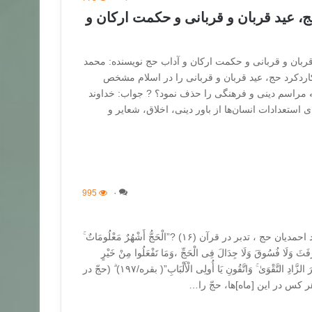
ج، عید قربان و قربانی و حکمت ارکان و
قربان و قربانی و حکمت ارکان و آداب حج نویسنده: محمد
اردکرد حج، عید قربان و قربانی را در اسلام مشخص
ونه مراسم دینی و فرهنگی را حذف نمود؟ ? جواب: خداوند
 استعدادات انسان‌ها از باور دینی، اخلاق، شعایر و
995
۰
حج و تربیت نویسنده: محمد احمدیان حج ، تدبر در قرآن (۱۶) ?”الْحَجُّ أَشْهُرٌ مَعْلُومَاتٌ ۚ
َفَثَ وَلَا فُسُوقَ وَلَا جِدَالَ فِی الْحَجِّ ،وَمَا تَفْعَلُوا مِنْ خَیْرٍ
یَعْلَمْهُ اللَّهُ ۗ وَتَزَوَّدُوا فَإِنَّ خَیْرَ الزَّادِ التَّقْوَىٰ ۚ وَاتَّقُونِ یَا أُولِی الْأَلْبَابِ”( بقره/۱۹۷) ۗ (حجّ در
کس در این [ماه‌]ها، حجّ را…