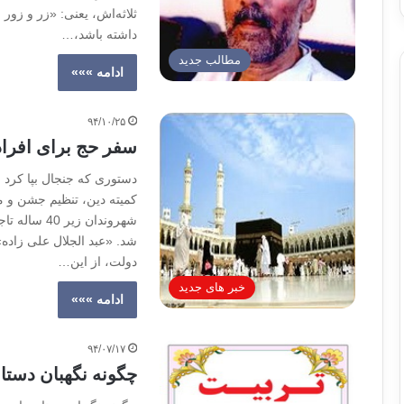
ثلاثه‌اش، یعنی: «زر و زو
داشته باشد،…
مطالب جدید
ادامه »»»
۹۴/۱۰/۲۵
سفر حج برای افراد زیر 40 سال در تاجیکست
کمیته دین، تنظیم جشن و 
شهروندان ز
شد. «عبد الجلال علی زاده
دولت، از این…
خبر های جدید
ادامه »»»
۹۴/۰۷/۱۷
چگونه نگهبان دستا