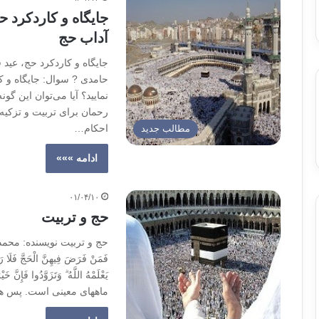
جایگاه و کاردکرد ح
آداب حج
جایگاه و کاردکرد حج، عید 
حامدی ? سوال: جایگاه و ک
نمایید؟ آیا می‌توان این گ
رحمان برای تربیت و تزکیه‌ی
احکام…
مطالب جدید
ادامه »»»
۰۱/۰۴/۱۰
حج و تربیت
فَمَنْ فَرَضَ فِیهِنَّ الْحَجَّ فَلَا ر
ماههاى معینى است. پس هر 