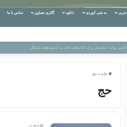
ربی
به شی کوردی
دانلود
گالری تصاویر
تماس با ما
 دوری وکناره‌گیری از راه خداست‌!
خانه
»
حج
حج
۰۱/۰۴/۱۲