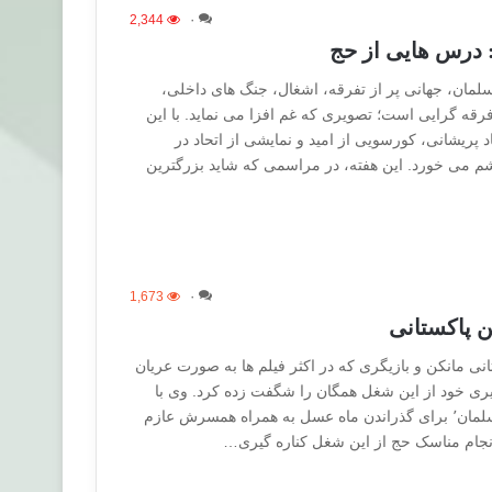
2,344
۰
 درس هایی از حج
سلمان، جهانی پر از تفرقه، اشغال، جنگ های داخلی،
رقه گرایی است؛ تصویری که غم افزا می نماید. با این
د پریشانی، کورسویی از امید و نمایشی از اتحاد در
م می خورد. این هفته، در مراسمی که شاید بزرگترین
1,673
۰
ن پاکستانی
نی مانکن و بازیگری که در اکثر فیلم ها به صورت عریان
کناره گیری خود از این شغل همگان را شگفت زده کرد. وی با
دعوت یکی از روحانیون مسلمان٬ برای گذراندن ماه عسل به همراه همسرش عازم
جام مناسک حج از این شغل کناره گیری…