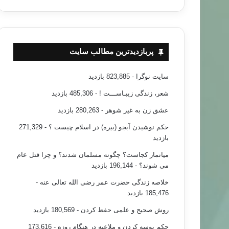
پربازدیدترین مطالب سایت
سایت نوگرا
- 823,885 بازدید
شعر، زندگی زیبـاســـت !
- 485,306 بازدید
عشق زن به غیر شوهر
- 280,263 بازدید
حکم نوشیدن آبجو (بیره) در اسلام چیست ؟
- 271,329
بازدید
میانمار کجاست؟ چگونه مسلمان شدند؟ و چرا قتل عام
می شوند؟
- 196,144 بازدید
خلاصه زندگی حضرت عمر رضی الله تعالی عنه
-
185,476 بازدید
روش صحیح و علمی حفظ کردن
- 180,569 بازدید
حکم بوسه کردن و ملاعبه در هنگام روزه
- 173,616