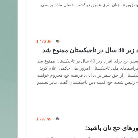
ر و تزویر»، چنان اثری عمیق درکشتن خصال ماده پرستی،
1,476
۰
ان ممنوع شد
دستوری که جنجال بپا کرد سفر حج برای افراد زیر 40 سال در تاجیکستان ممنوع شد
مراسم‌های ملی تاجیکستان امروز طی حکمی اعلام کرد:
یر 40 ساله تاجیکستان از حق سفر برای ادای فریضه حج محروم خواهند
» رئیس شعبه حج کمیته دین تاجیکستان گفت: بنابر تصمیم
1,797
۰
ورهای حج تان باشید!