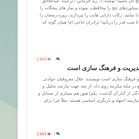
تان باشید! نوشته: د. زيد الرماني / ترجمه: عبدالخالق
ستاوردهای حج را محافظت نموده و نماز های پنجگانه را
 نمایید، زکات دارایی هایت را بپردازید، روزه رمضان را
 شب قدر را دریابید! برادران حاجی ام! همان گونه که
1,800
۰
 مدیریت و فرهنگ سازی است
 و فرهنگ سازی است نویسنده: جلال معروفیان حوادثى
 در مكه مكرمه روى داد، از چند جهت نيازمند تحليل و
گى از كنار آن گذشت: يكم) هنوز هم بسيارى از مسايل و
يازمند اجتهاد و بازنگرى اساسى هستند. مثلاً چرا براى…
2,843
۱