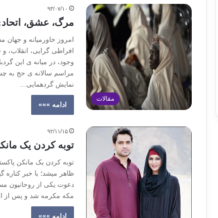
۹۳/۰۷/۱۰
مرگ، عشق، اتحاد:
امروز خاورمیانه و جهان م
افراطی گرایی، انقلاب، و ف
وجود، در میانه ی این گردبا
مراسم سالانه ی حج به چش
نمایش گردهمایی…
مقالات
ادامه »»»
۹۲/۱۱/۱۵
توبه کردن یک مانک
توبه کردن یک مانکن پاکستا
ظاهر می‎شد؛ با خبر 
مکه مکرمه شد و پس از ان
ادامه »»»