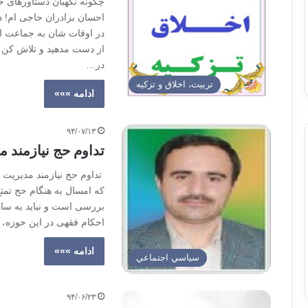
چگونه نگهبان دستاورهای حج 
احسان برادران حاجی ام! د
در اوقات شان به جماعت ادا
از دست مدهید و تلاش کن تا
در…
تربیت، اخلاق و تزکیه
ادامه »»»
۹۴/۰۷/۱۳
تداوم حج نیازمند
تداوم حج نیازمند مدیریت
كه امسال به هنگام حج تمتع
بررسى است و نبايد به ساد
احكام فقهى در اين حوزه، ن
ادامه »»»
سياسي اجتماعي
۹۴/۰۶/۲۳