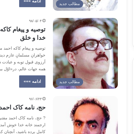
ادامه »»»
مطالب جدید
۹۸/۰۵/۰۴
توصیه و پیغام کاکه
خدا و خلق
توصیه و پیغام کاکه احمد م
خواهرانِ مسلمانِ عازم دید
آرزوی قبول توبه و عبادت دی
همه جهات عالم، در«اوّل بی
ادامه »»»
مطالب جدید
۹۶/۰۶/۲۳
حج، نامه کاک احمد 
? حج، نامه کاک احمد مفتی‌
ارجمند خانه خدا خوش آمدید
کامل برده باشید، آنچنان 