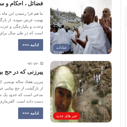
فضائل ، احکام و س
ما هم فرا رسیدن این ماه 
تهنیت عرض نموده از بارگا
وحدت و یکپارچگی و عزت و
است كه در طي سال براي 
ادامه »»»
عبادات
۹۳/۰۷/۲۰
پیرزنی که در حج بی
پیرزن هفتاد ساله تونسی که
از بازگشت از حج بینایی خو
مدعی است که حدود یک سال 
دست داده است. القرمازی 
ادامه »»»
خبر های جدید