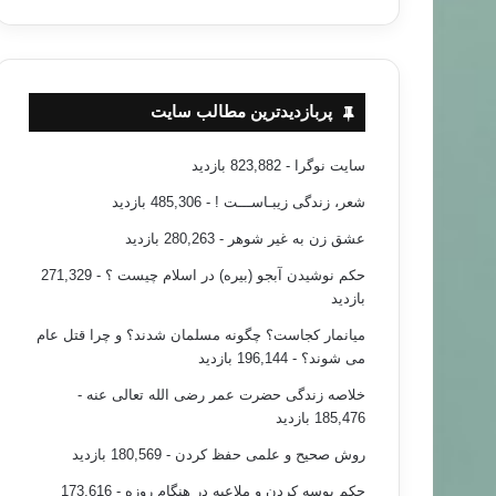
پربازدیدترین مطالب سایت
سایت نوگرا
- 823,882 بازدید
شعر، زندگی زیبـاســـت !
- 485,306 بازدید
عشق زن به غیر شوهر
- 280,263 بازدید
حکم نوشیدن آبجو (بیره) در اسلام چیست ؟
- 271,329
بازدید
میانمار کجاست؟ چگونه مسلمان شدند؟ و چرا قتل عام
می شوند؟
- 196,144 بازدید
خلاصه زندگی حضرت عمر رضی الله تعالی عنه
-
185,476 بازدید
روش صحیح و علمی حفظ کردن
- 180,569 بازدید
حکم بوسه کردن و ملاعبه در هنگام روزه
- 173,616