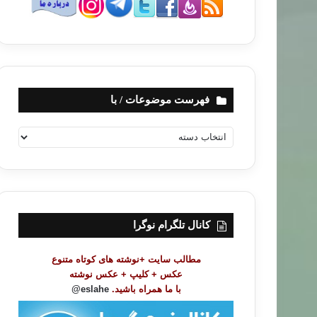
فهرست موضوعات / با
ف
ه
ر
س
ت
م
و
کانال تلگرام نوگرا
ض
و
مطالب سایت +نوشته های کوتاه متنوع
ع
عکس + کلیپ + عکس نوشته
ا
با ما همراه باشید.
eslahe@
ت
/