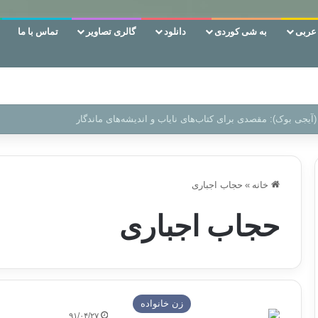
ربی
به شی کوردی
دانلود
گالری تصاویر
تماس با ما
 دوری وکناره‌گیری از راه خداست‌!
خانه
»
حجاب اجباری
حجاب اجباری
زن خانواده
۹۱/۰۴/۲۷