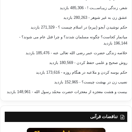
شعر، زندگی زیبـاســـت !
- 485,306 بازدید
عشق زن به غیر شوهر
- 280,263 بازدید
حکم نوشیدن آبجو (بیره) در اسلام چیست ؟
- 271,329 بازدید
میانمار کجاست؟ چگونه مسلمان شدند؟ و چرا قتل عام می شوند؟
-
196,144 بازدید
خلاصه زندگی حضرت عمر رضی الله تعالی عنه
- 185,476 بازدید
روش صحیح و علمی حفظ کردن
- 180,569 بازدید
حکم بوسه کردن و ملاعبه در هنگام روزه
- 173,616 بازدید
نصیب زن در بهشت چیست؟
- 152,965 بازدید
بیست و هشت معجزه از معجزات حضرت محمّد رسول الله
- 148,961 بازدید
تناقضات قرآنی