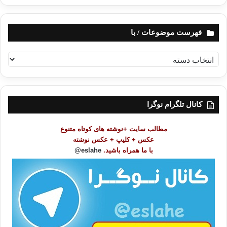
فهرست موضوعات / با
ف
ه
ر
س
ت
کانال تلگرام نوگرا
م
و
مطالب سایت +نوشته های کوتاه متنوع
ض
عکس + کلیپ + عکس نوشته
و
با ما همراه باشید.
eslahe@
ع
ا
ت
/
ب
ا