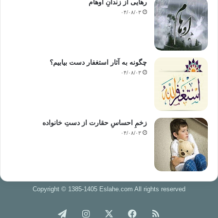
رهایی از زندانِ اوهام
۰۴/۰۸/۰۳
چگونه به آثار استغفار دست بیابیم؟
۰۴/۰۸/۰۳
زخمِ احساسِ حقارت از دستِ خانواده
۰۴/۰۸/۰۳
Copyright © 1385-1405 Eslahe.com All rights reserved
خوراک
فیس
X
اینستاگرام
تلگرام