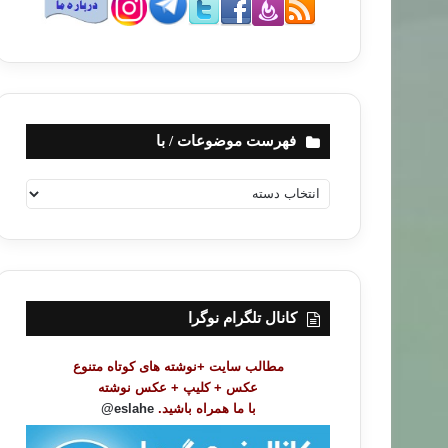
فهرست موضوعات / با
ف
ه
ر
س
ت
م
و
کانال تلگرام نوگرا
ض
و
مطالب سایت +نوشته های کوتاه متنوع
ع
عکس + کلیپ + عکس نوشته
ا
با ما همراه باشید.
eslahe@
ت
/