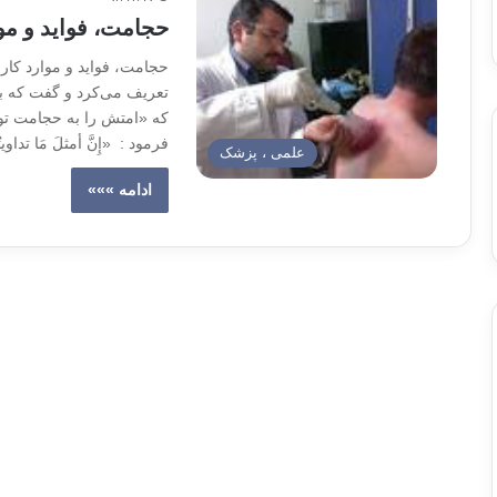
حجامت، فواید و موا
حجامت، فواید و موارد کار
تعریف می‌کرد و گفت که بر
فرمود : «إِنَّ أمثلَ مَا تداویتُم بِهِ الحجامه»[2]. یع
علمی ، پزشک
ادامه »»»