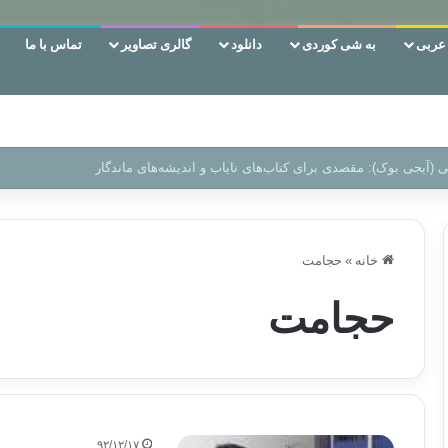
ربی
به شی کوردی
دانلود
گالری تصاویر
تماس با ما
‌، دوری وکناره‌گیری از راه خداست‌!
خانه
»
حجامت
حجامت
۹۲/۱۲/۱۷