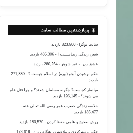
پربازدیدترین مطالب سایت
سایت نوگرا
- 823,900 بازدید
شعر، زندگی زیبـاســـت !
- 485,306 بازدید
عشق زن به غیر شوهر
- 280,264 بازدید
حکم نوشیدن آبجو (بیره) در اسلام چیست ؟
- 271,330
بازدید
میانمار کجاست؟ چگونه مسلمان شدند؟ و چرا قتل عام
می شوند؟
- 196,145 بازدید
خلاصه زندگی حضرت عمر رضی الله تعالی عنه
-
185,477 بازدید
روش صحیح و علمی حفظ کردن
- 180,570 بازدید
حکم بوسه کردن و ملاعبه در هنگام روزه
- 173,616