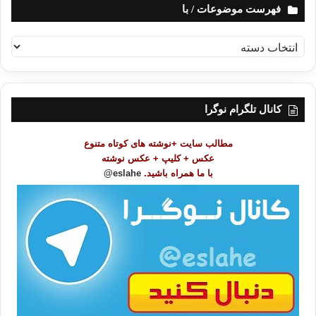
فهرست موضوعات / با
ف
ه
ر
س
ت
کانال تلگرام نوگرا
م
و
مطالب سایت +نوشته های کوتاه متنوع
ض
عکس + کلیپ + عکس نوشته
و
با ما همراه باشید.
eslahe@
ع
ا
ت
/
ب
ا