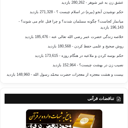
عشق زن به غیر شوهر
- 280,262 بازدید
حکم نوشیدن آبجو (بیره) در اسلام چیست ؟
- 271,328 بازدید
میانمار کجاست؟ چگونه مسلمان شدند؟ و چرا قتل عام می شوند؟
-
196,143 بازدید
خلاصه زندگی حضرت عمر رضی الله تعالی عنه
- 185,476 بازدید
روش صحیح و علمی حفظ کردن
- 180,568 بازدید
حکم بوسه کردن و ملاعبه در هنگام روزه
- 173,615 بازدید
نصیب زن در بهشت چیست؟
- 152,964 بازدید
بیست و هشت معجزه از معجزات حضرت محمّد رسول الله
- 148,960 بازدید
تناقضات قرآنی