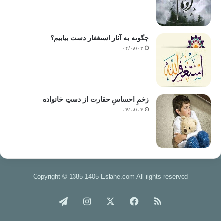
چگونه به آثار استغفار دست بیابیم؟
۰۴/۰۸/۰۳
زخمِ احساسِ حقارت از دستِ خانواده
۰۴/۰۸/۰۳
Copyright © 1385-1405 Eslahe.com All rights reserved
خوراک
فیس
X
اینستاگرام
تلگرام