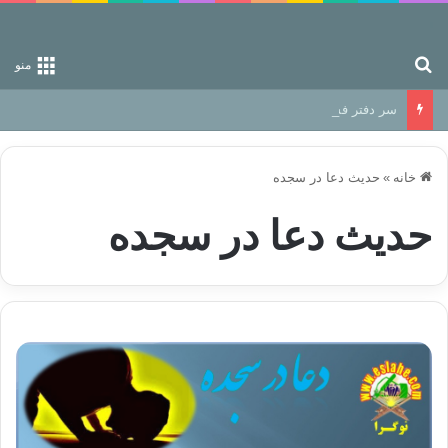
جستجو برای
منو
سر دفتر فساد در زمین‌، دوری وکناره‌گیری از راه خداست‌!
خانه
»
حدیث دعا در سجده
حدیث دعا در سجده