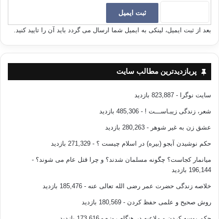
بعد از ثبت ایمیل، لینکی به ایمیل شما ارسال می گردد باید آن را تایید کنید.
پربازدیدترین مطالب سایت
سایت نوگرا
- 823,887 بازدید
شعر، زندگی زیبـاســـت !
- 485,306 بازدید
عشق زن به غیر شوهر
- 280,263 بازدید
حکم نوشیدن آبجو (بیره) در اسلام چیست ؟
- 271,329 بازدید
میانمار کجاست؟ چگونه مسلمان شدند؟ و چرا قتل عام می شوند؟
-
196,144 بازدید
خلاصه زندگی حضرت عمر رضی الله تعالی عنه
- 185,476 بازدید
روش صحیح و علمی حفظ کردن
- 180,569 بازدید
حکم بوسه کردن و ملاعبه در هنگام روزه
- 173,616 بازدید