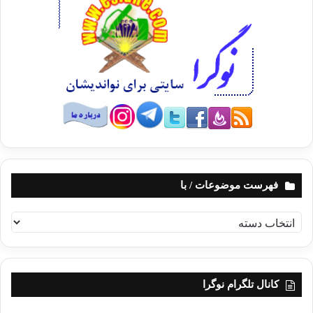
فهرست موضوعات / با
ف
ه
ر
س
ت
کانال تلگرام نوگرا
م
و