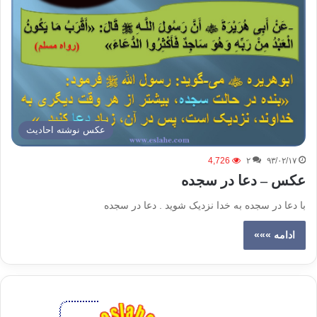
عکس نوشته احادیث
4,726
۲
۹۳/۰۲/۱۷
عکس – دعا در سجده
با دعا در سجده به خدا نزدیک شوید . دعا در سجده
ادامه »»»