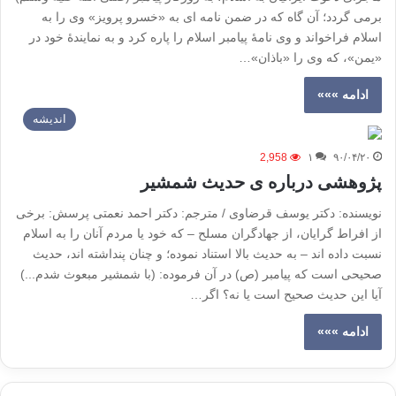
برمی گردد؛ آن گاه که در ضمن نامه ای به «خسرو پرویز» وی را به
اسلام فراخواند و وی نامۀ پیامبر اسلام را پاره کرد و به نمایندۀ خود در
«یمن»، که وی را «باذان»…
ادامه »»»
اندیشه
2,958
۱
۹۰/۰۴/۲۰
پژوهشی درباره ی حدیث شمشیر
نویسنده: دکتر یوسف قرضاوی / مترجم: دکتر احمد نعمتی پرسش: برخی
از افراط گرایان، از جهادگران مسلح – که خود یا مردم آنان را به اسلام
نسبت داده اند – به حدیث بالا استناد نموده؛ و چنان پنداشته اند، حدیث
صحیحی است که پیامبر (ص) در آن فرموده: (با شمشیر مبعوث شدم...)
آیا این حدیث صحیح است یا نه؟ اگر…
ادامه »»»