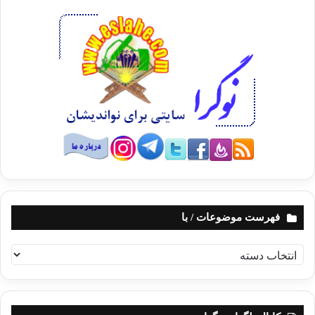
فهرست موضوعات / با
ف
ه
ر
س
ت