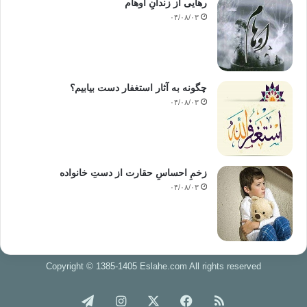
رهایی از زندانِ اوهام
۰۴/۰۸/۰۳
چگونه به آثار استغفار دست بیابیم؟
۰۴/۰۸/۰۳
زخمِ احساسِ حقارت از دستِ خانواده
۰۴/۰۸/۰۳
Copyright © 1385-1405 Eslahe.com All rights reserved
خوراک
فیس
X
اینستاگرام
تلگرام