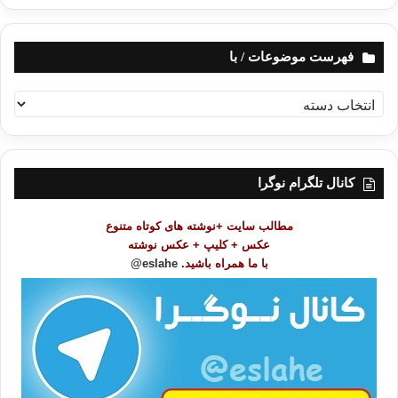
فهرست موضوعات / با
ف
ه
ر
س
ت
کانال تلگرام نوگرا
م
و
مطالب سایت +نوشته های کوتاه متنوع
ض
عکس + کلیپ + عکس نوشته
و
با ما همراه باشید.
eslahe@
ع
ا
ت
/
ب
ا