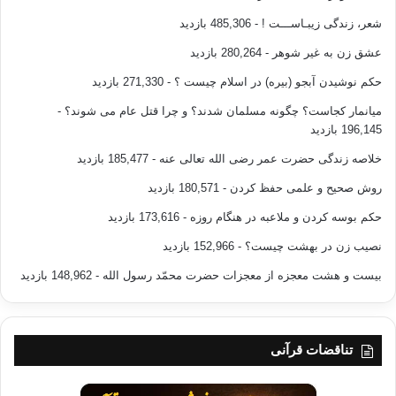
شعر، زندگی زیبـاســـت !
- 485,306 بازدید
عشق زن به غیر شوهر
- 280,264 بازدید
حکم نوشیدن آبجو (بیره) در اسلام چیست ؟
- 271,330 بازدید
میانمار کجاست؟ چگونه مسلمان شدند؟ و چرا قتل عام می شوند؟
-
196,145 بازدید
خلاصه زندگی حضرت عمر رضی الله تعالی عنه
- 185,477 بازدید
روش صحیح و علمی حفظ کردن
- 180,571 بازدید
حکم بوسه کردن و ملاعبه در هنگام روزه
- 173,616 بازدید
نصیب زن در بهشت چیست؟
- 152,966 بازدید
بیست و هشت معجزه از معجزات حضرت محمّد رسول الله
- 148,962 بازدید
تناقضات قرآنی