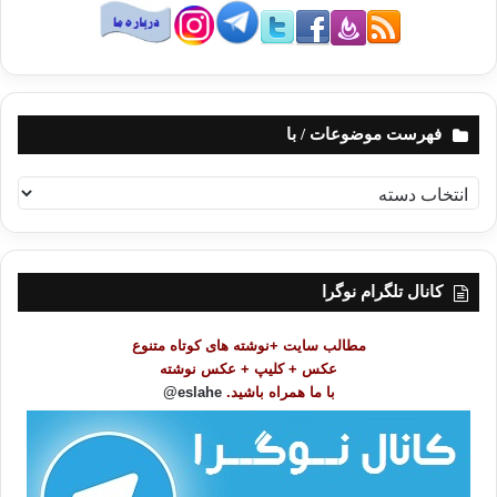
فهرست موضوعات / با
ف
ه
ر
س
ت
کانال تلگرام نوگرا
م
و
مطالب سایت +نوشته های کوتاه متنوع
ض
عکس + کلیپ + عکس نوشته
و
با ما همراه باشید.
eslahe@
ع
ا
ت
/
ب