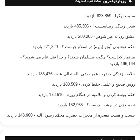
پربازدیدترین مطالب سایت
سایت نوگرا
- 823,859 بازدید
شعر، زندگی زیبـاســـت !
- 485,306 بازدید
عشق زن به غیر شوهر
- 280,263 بازدید
حکم نوشیدن آبجو (بیره) در اسلام چیست ؟
- 271,329 بازدید
میانمار کجاست؟ چگونه مسلمان شدند؟ و چرا قتل عام می شوند؟
-
196,144 بازدید
خلاصه زندگی حضرت عمر رضی الله تعالی عنه
- 185,476 بازدید
روش صحیح و علمی حفظ کردن
- 180,569 بازدید
حکم بوسه کردن و ملاعبه در هنگام روزه
- 173,616 بازدید
نصیب زن در بهشت چیست؟
- 152,965 بازدید
بیست و هشت معجزه از معجزات حضرت محمّد رسول الله
- 148,960 بازدید