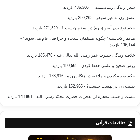
شعر، زندگی زیبـاســـت !
- 485,306 بازدید
عشق زن به غیر شوهر
- 280,263 بازدید
حکم نوشیدن آبجو (بیره) در اسلام چیست ؟
- 271,329 بازدید
میانمار کجاست؟ چگونه مسلمان شدند؟ و چرا قتل عام می شوند؟
-
196,144 بازدید
خلاصه زندگی حضرت عمر رضی الله تعالی عنه
- 185,476 بازدید
روش صحیح و علمی حفظ کردن
- 180,569 بازدید
حکم بوسه کردن و ملاعبه در هنگام روزه
- 173,616 بازدید
نصیب زن در بهشت چیست؟
- 152,965 بازدید
بیست و هشت معجزه از معجزات حضرت محمّد رسول الله
- 148,961 بازدید
تناقضات قرآنی