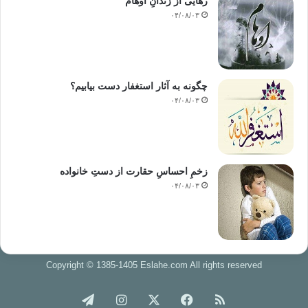
رهایی از زندانِ اوهام
۰۴/۰۸/۰۳
چگونه به آثار استغفار دست بیابیم؟
۰۴/۰۸/۰۳
زخمِ احساسِ حقارت از دستِ خانواده
۰۴/۰۸/۰۳
Copyright © 1385-1405 Eslahe.com All rights reserved
خوراک
فیس
X
اینستاگرام
تلگرام