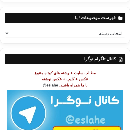
فهرست موضوعات / با
ف
ه
ر
س
ت
کانال تلگرام نوگرا
م
و
مطالب سایت +نوشته های کوتاه متنوع
ض
عکس + کلیپ + عکس نوشته
و
با ما همراه باشید.
eslahe@
ع
ا
ت
/
ب
ا