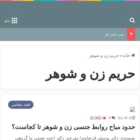
جستجو برای
منو
سر دفتر فساد در زمین‌، دوری وکناره‌گیری از راه خداست‌!
خانه
»
حریم زن و شوهر
حریم زن و شوهر
فقه معاصر
32,992
۴
۹۱/۰۳/۰۷
حدود مباح روابط جنسی زن و شوهر تا کجاست؟
نویسنده: دکتر یوسف قرضاوی/ مترجم: دکتر احمد نعمتی ما گروهی