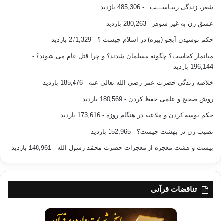
شعر، زندگی زیبـاســـت !
- 485,306 بازدید
عشق زن به غیر شوهر
- 280,263 بازدید
حکم نوشیدن آبجو (بیره) در اسلام چیست ؟
- 271,329 بازدید
میانمار کجاست؟ چگونه مسلمان شدند؟ و چرا قتل عام می شوند؟
-
196,144 بازدید
خلاصه زندگی حضرت عمر رضی الله تعالی عنه
- 185,476 بازدید
روش صحیح و علمی حفظ کردن
- 180,569 بازدید
حکم بوسه کردن و ملاعبه در هنگام روزه
- 173,616 بازدید
نصیب زن در بهشت چیست؟
- 152,965 بازدید
بیست و هشت معجزه از معجزات حضرت محمّد رسول الله
- 148,961 بازدید
تناقضات قرآنی