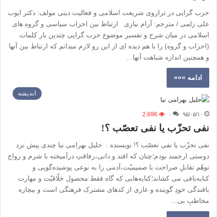
حزب گرایی در ترازوی شریعت اسلامی و فعالیت دینی مولف: دکتر ایوب
على زلمی / مترجم: آرام نیازی ارتباط بین احزاب سیاسی و گروه های
اسلامی در میان شرح و تفسیر موضوع حزب گرایی چندین بار کلمات
(احزاب و گروه) را با هم دیده ای از این رو لازم میدانم که ارتباط بین آنها
و همچنین اندازه شباهت آنها…
ادامه »»»
اندیشه
2,696
۰
۹۵/۰۵/۱۰
نفی تحزّب یا نفی تعصّب ؟!
نفی تحزّب یا نفی تعصّب ؟! نویسنده : جلیل بهرامی نیا چندی پیش نزد
دوستی ارجمند بودم؛چنان که افتد و دانی،رفاقتِ درآمیخته با شرم و رواج
توهّم تقابلِ صراحت با صمیمیّت،آدمی را به نوعی پوشیدەگویی و
کنایەبافی می کشاند؛کنایەهایی که گاه فقط محصول خلّاقیّت و مهارت
بافندگی خودِ گوینده و عاری از کدهای مشترک فرهنگی است و بیچاره
مخاطبِ بی…