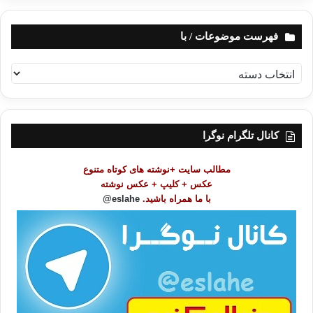
فهرست موضوعات / با
ف
ه
ر
س
ت
کانال تلگرام نوگرا
م
و
مطالب سایت +نوشته های کوتاه متنوع
ض
عکس + کلیپ + عکس نوشته
و
با ما همراه باشید.
eslahe@
ع
ا
ت
/
ب
ا