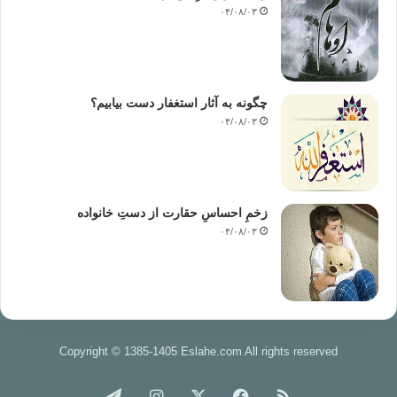
۰۴/۰۸/۰۳
چگونه به آثار استغفار دست بیابیم؟
۰۴/۰۸/۰۳
زخمِ احساسِ حقارت از دستِ خانواده
۰۴/۰۸/۰۳
Copyright © 1385-1405 Eslahe.com All rights reserved
خوراک
فیس
X
اینستاگرام
تلگرام