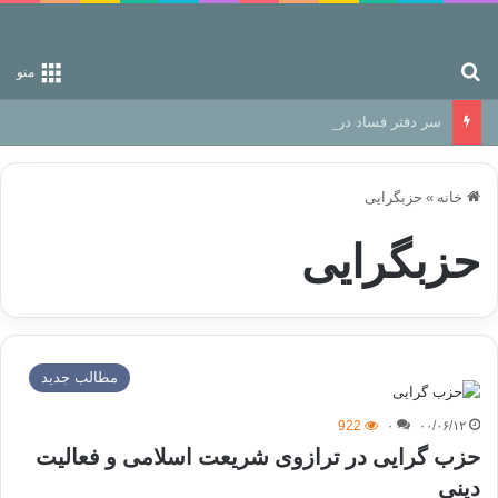
جستجو برای
منو
سر دفتر فساد در زمین‌، دوری وکناره‌گیری از راه خداست‌!
خانه
»
حزبگرایی
حزبگرایی
مطالب جدید
922
۰
۰۰/۰۶/۱۲
حزب گرایی در ترازوی شریعت اسلامی و فعالیت
دینی