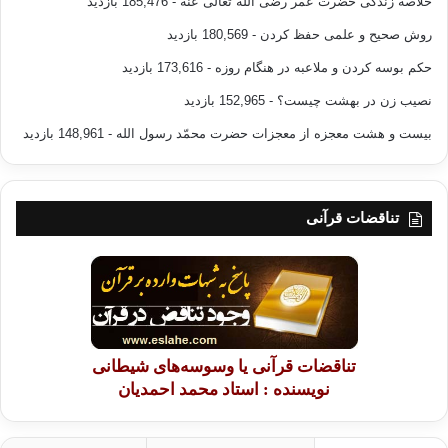
خلاصه زندگی حضرت عمر رضی الله تعالی عنه
- 185,476 بازدید
روش صحیح و علمی حفظ کردن
- 180,569 بازدید
حکم بوسه کردن و ملاعبه در هنگام روزه
- 173,616 بازدید
نصیب زن در بهشت چیست؟
- 152,965 بازدید
بیست و هشت معجزه از معجزات حضرت محمّد رسول الله
- 148,961 بازدید
تناقضات قرآنی
تناقضات قرآنی یا وسوسه‌های شیطانی
نویسنده : استاد محمد احمدیان