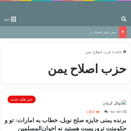
جستجو برای
منو
سر دفتر فساد در زمین‌، دوری وکناره‌گیری از راه خداست‌!
خانه
»
حزب اصلاح یمن
حزب اصلاح یمن
خبر های جدید
1,897
۰
۹۶/۰۹/۲۶
برنده یمنی جایزه صلح نوبل، خطاب به امارات: تو و
حکومتت تروریست هستید نه اخوان‌المسلمین