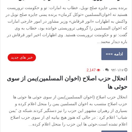
برنده یمنی جایزه صلح نوبل، خطاب به امارات: تو و حکومتت تروریست
هستید نه اخوان‌المسلمین «توکل کرمان» برنده یمنی جایزه صلح نوبل در
واکنش به اظهارات «انور قرقاش» وزیر مشاور در امور خارجی امارات
که اخوان المسلمین را گروهی تروریستی خوانده بود، خطاب به وی
گفت: تو و حکومتت تروریست هستید. وی اظهارات اخیر انور قرقاش در
باره دیدار محمد…
ادامه »»»
خبر های جدید
2,147
۰
۹۴/۰۱/۱۷
انحلال حزب اصلاح (اخوان المسلمین)یمن از سوی
حوثی ها
انحلال حزب اصلاح (اخوان المسلمین)یمن از سوی حوثی ها حوثی ها
حزب اصلاح منتسب به اخوان المسلمین یمن را منحل اعلام کرده و
بسیاری از رهبران مشهور این حزب را نیز دستگیر کردند.شبکه ی “یمن
شباب” اعلام کرد : در حالی که هنوز هیچ بیانیه ای از سوی حزب اصلاح
اعلام نشده است،حوثی ها این حزب را منحل اعلام کرده…