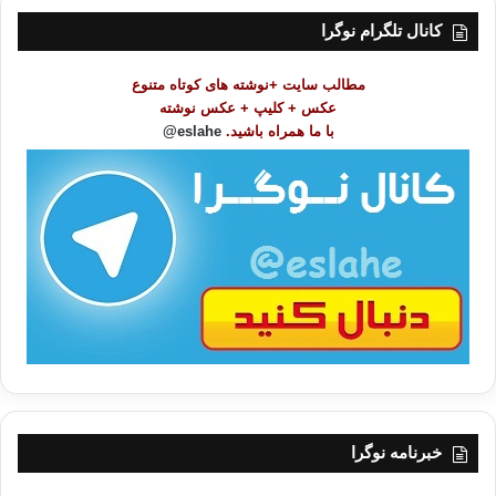
ت
کانال تلگرام نوگرا
م
و
مطالب سایت +نوشته های کوتاه متنوع
ض
عکس + کلیپ + عکس نوشته
و
با ما همراه باشید.
eslahe@
ع
ا
ت
/
ب
ا
خبرنامه نوگرا