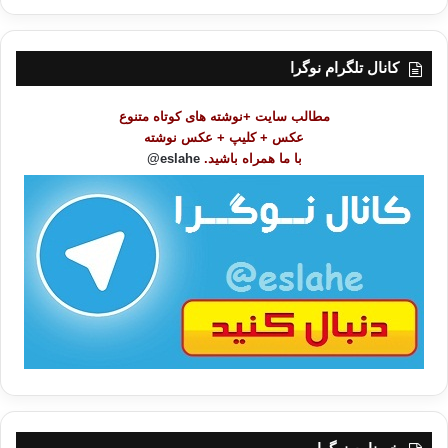
ر
س
ت
کانال تلگرام نوگرا
م
و
مطالب سایت +نوشته های کوتاه متنوع
ض
عکس + کلیپ + عکس نوشته
و
با ما همراه باشید.
eslahe@
ع
ا
ت
/
ب
ا