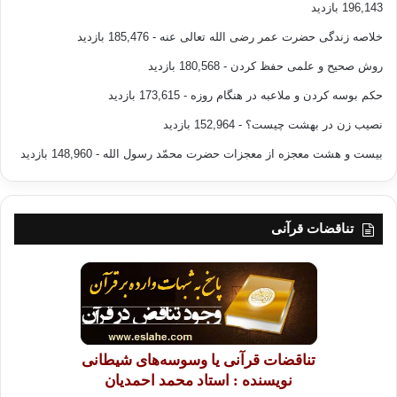
196,143 بازدید
خلاصه زندگی حضرت عمر رضی الله تعالی عنه
- 185,476 بازدید
روش صحیح و علمی حفظ کردن
- 180,568 بازدید
حکم بوسه کردن و ملاعبه در هنگام روزه
- 173,615 بازدید
نصیب زن در بهشت چیست؟
- 152,964 بازدید
بیست و هشت معجزه از معجزات حضرت محمّد رسول الله
- 148,960 بازدید
تناقضات قرآنی
تناقضات قرآنی یا وسوسه‌های شیطانی
نویسنده : استاد محمد احمدیان