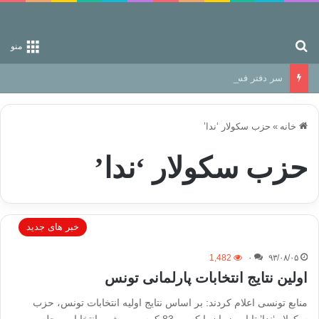
جستجو برای
منو
سر دفتر فساد در زمین‌، دوری وکناره‌گیری از راه خداست‌!
خانه
»
حزب سکولار ‘ندا’
حزب سکولار ‘ندا’
خبر های جدید
1,482
۰
۹۳/۰۸/۰۵
اولین نتایج انتخابات پارلمانی تونس
منابع تونسی اعلام کردند: بر اساس نتایج اولیه انتخابات تونس، حزب