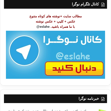
ت
کانال تلگرام نوگرا
م
و
مطالب سایت +نوشته های کوتاه متنوع
ض
عکس + کلیپ + عکس نوشته
و
با ما همراه باشید.
eslahe@
ع
ا
ت
/
ب
ا
خبرنامه نوگرا
برای دریافت و باخبر شدن از مطالب جدید مشترک خبرنامه‌ی