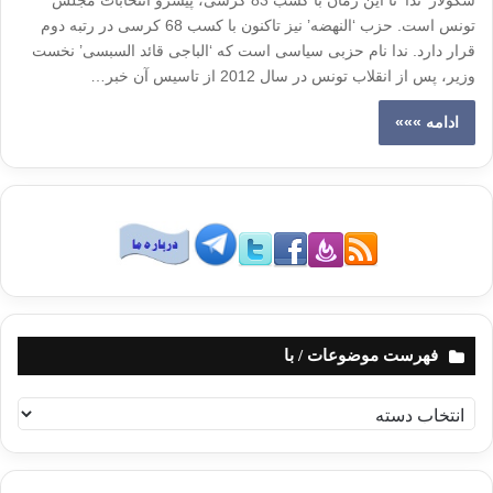
سکولار ‘ندا’ تا این زمان با کسب 83 کرسی، پیشرو انتخابات مجلس
تونس است. حزب ‘النهضه’ نیز تاکنون با کسب 68 کرسی در رتبه دوم
قرار دارد. ندا نام حزبی سیاسی است که ‘الباجی قائد السبسی’ نخست
وزیر، پس از انقلاب تونس در سال 2012 از تاسیس آن خبر…
ادامه »»»
فهرست موضوعات / با
ف
ه
ر
س