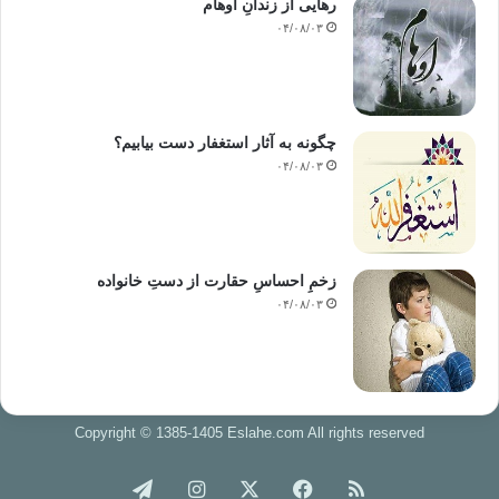
رهایی از زندانِ اوهام
۰۴/۰۸/۰۳
چگونه به آثار استغفار دست بیابیم؟
۰۴/۰۸/۰۳
زخمِ احساسِ حقارت از دستِ خانواده
۰۴/۰۸/۰۳
Copyright © 1385-1405 Eslahe.com All rights reserved
خوراک
فیس
X
اینستاگرام
تلگرام