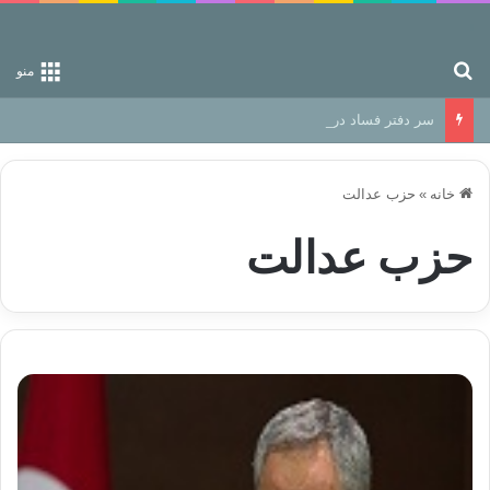
جستجو برای
منو
سر دفتر فساد در زمین‌، دوری وکناره‌گیری از راه خداست‌!
خانه
»
حزب عدالت
حزب عدالت