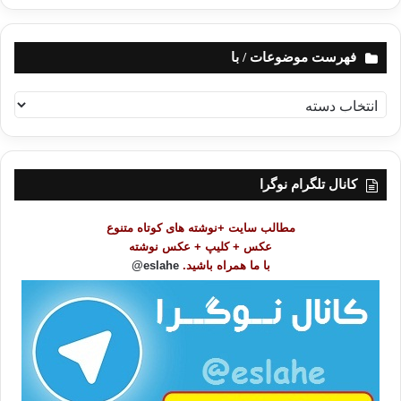
فهرست موضوعات / با
ف
ه
ر
س
ت
کانال تلگرام نوگرا
م
و
مطالب سایت +نوشته های کوتاه متنوع
ض
عکس + کلیپ + عکس نوشته
و
با ما همراه باشید.
eslahe@
ع
ا
ت
/
ب
ا