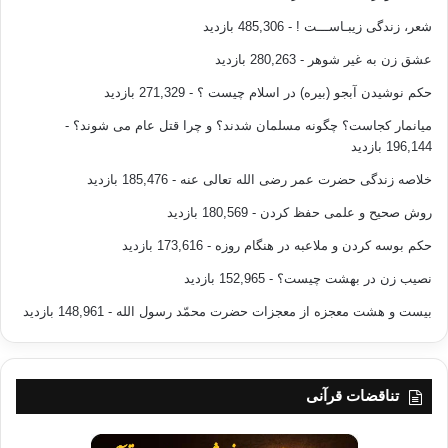
شعر، زندگی زیبـاســـت !
- 485,306 بازدید
عشق زن به غیر شوهر
- 280,263 بازدید
حکم نوشیدن آبجو (بیره) در اسلام چیست ؟
- 271,329 بازدید
میانمار کجاست؟ چگونه مسلمان شدند؟ و چرا قتل عام می شوند؟
-
196,144 بازدید
خلاصه زندگی حضرت عمر رضی الله تعالی عنه
- 185,476 بازدید
روش صحیح و علمی حفظ کردن
- 180,569 بازدید
حکم بوسه کردن و ملاعبه در هنگام روزه
- 173,616 بازدید
نصیب زن در بهشت چیست؟
- 152,965 بازدید
بیست و هشت معجزه از معجزات حضرت محمّد رسول الله
- 148,961 بازدید
تناقضات قرآنی