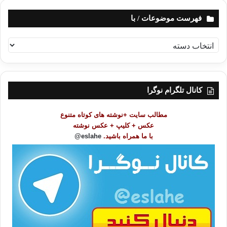
فهرست موضوعات / با
ف
ه
ر
س
ت
کانال تلگرام نوگرا
م
و
مطالب سایت +نوشته های کوتاه متنوع
ض
عکس + کلیپ + عکس نوشته
و
با ما همراه باشید.
eslahe@
ع
ا
ت
/
ب
ا