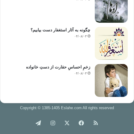
چگونه به آثار استغفار دست بیابیم؟
۰۴/۰۸/۰۳
زخمِ احساسِ حقارت از دستِ خانواده
۰۴/۰۸/۰۳
Copyright © 1385-1405 Eslahe.com All rights reserved
خوراک
فیس
X
اینستاگرام
تلگرام