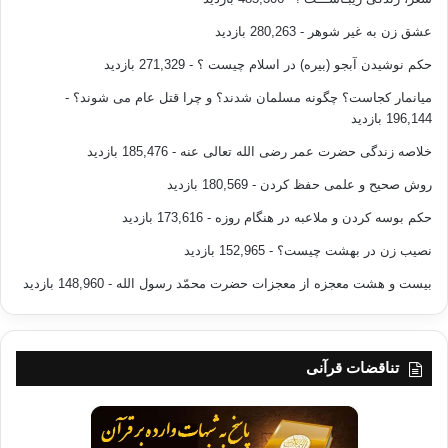
عشق زن به غیر شوهر
- 280,263 بازدید
حکم نوشیدن آبجو (بیره) در اسلام چیست ؟
- 271,329 بازدید
میانمار کجاست؟ چگونه مسلمان شدند؟ و چرا قتل عام می شوند؟
-
196,144 بازدید
خلاصه زندگی حضرت عمر رضی الله تعالی عنه
- 185,476 بازدید
روش صحیح و علمی حفظ کردن
- 180,569 بازدید
حکم بوسه کردن و ملاعبه در هنگام روزه
- 173,616 بازدید
نصیب زن در بهشت چیست؟
- 152,965 بازدید
بیست و هشت معجزه از معجزات حضرت محمّد رسول الله
- 148,960 بازدید
تناقضات قرآنی