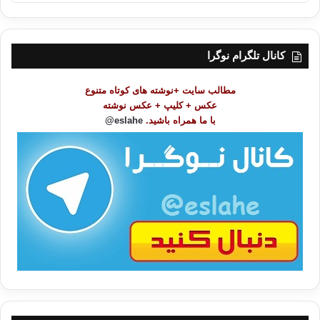
ه
ر
س
ت
کانال تلگرام نوگرا
م
و
مطالب سایت +نوشته های کوتاه متنوع
ض
عکس + کلیپ + عکس نوشته
و
با ما همراه باشید.
eslahe@
ع
ا
ت
/
ب
ا