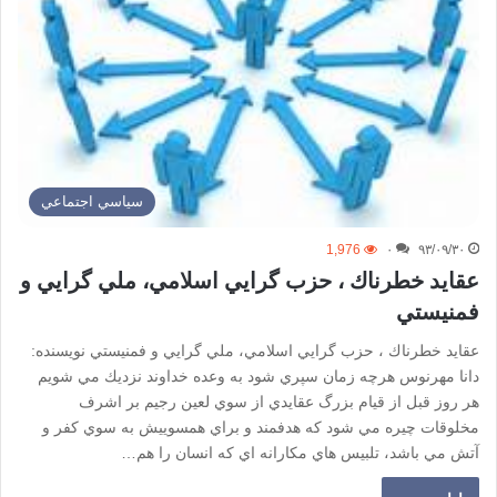
سياسي اجتماعي
1,976
۰
۹۳/۰۹/۳۰
عقايد خطرناك ، حزب گرايي اسلامي، ملي گرايي و
فمنيستي
عقايد خطرناك ، حزب گرايي اسلامي، ملي گرايي و فمنيستي نويسنده:
دانا مهرنوس هرچه زمان سپري شود به وعده خداوند نزديك مي شويم
هر روز قبل از قيام بزرگ عقايدي از سوي لعين رجيم بر اشرف
مخلوقات چيره مي شود كه هدفمند و براي همسوييش به سوي كفر و
آتش مي باشد، تلبيس هاي مكارانه اي كه انسان را هم…