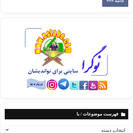
ادامه »»»
فهرست موضوعات / با
ف