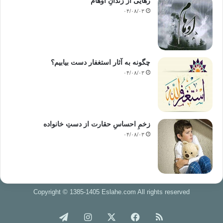
رهایی از زندانِ اوهام
۰۴/۰۸/۰۳
چگونه به آثار استغفار دست بیابیم؟
۰۴/۰۸/۰۳
زخمِ احساسِ حقارت از دستِ خانواده
۰۴/۰۸/۰۳
Copyright © 1385-1405 Eslahe.com All rights reserved
خوراک
فیس
X
اینستاگرام
تلگرام