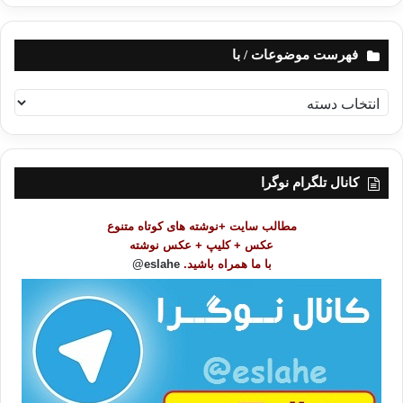
فهرست موضوعات / با
ف
ه
ر
س
ت
کانال تلگرام نوگرا
م
و
مطالب سایت +نوشته های کوتاه متنوع
ض
عکس + کلیپ + عکس نوشته
و
با ما همراه باشید.
eslahe@
ع
ا
ت
/
ب
ا