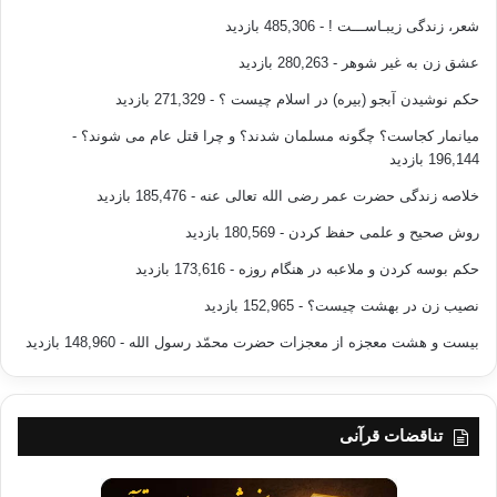
شعر، زندگی زیبـاســـت !
- 485,306 بازدید
عشق زن به غیر شوهر
- 280,263 بازدید
حکم نوشیدن آبجو (بیره) در اسلام چیست ؟
- 271,329 بازدید
میانمار کجاست؟ چگونه مسلمان شدند؟ و چرا قتل عام می شوند؟
-
196,144 بازدید
خلاصه زندگی حضرت عمر رضی الله تعالی عنه
- 185,476 بازدید
روش صحیح و علمی حفظ کردن
- 180,569 بازدید
حکم بوسه کردن و ملاعبه در هنگام روزه
- 173,616 بازدید
نصیب زن در بهشت چیست؟
- 152,965 بازدید
بیست و هشت معجزه از معجزات حضرت محمّد رسول الله
- 148,960 بازدید
تناقضات قرآنی