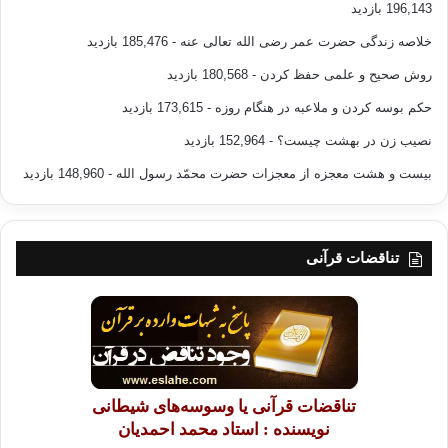
196,143 بازدید
خلاصه زندگی حضرت عمر رضی الله تعالی عنه
- 185,476 بازدید
روش صحیح و علمی حفظ کردن
- 180,568 بازدید
حکم بوسه کردن و ملاعبه در هنگام روزه
- 173,615 بازدید
نصیب زن در بهشت چیست؟
- 152,964 بازدید
بیست و هشت معجزه از معجزات حضرت محمّد رسول الله
- 148,960 بازدید
تناقضات قرآنی
تناقضات قرآنی یا وسوسه‌های شیطانی
نویسنده : استاد محمد احمدیان