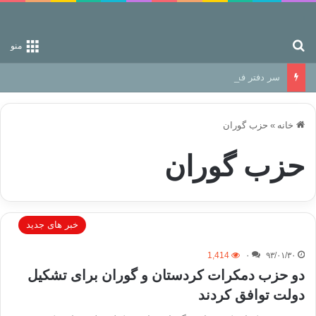
جستجو برای
منو
سر دفتر فساد در زمین‌، دوری وکناره‌گیری از راه خداست‌!
خانه
»
حزب گوران
حزب گوران
خبر های جدید
1,414
۰
۹۳/۰۱/۳۰
دو حزب دمکرات کردستان و گوران برای تشکیل
دولت توافق کردند