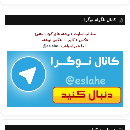
ر
س
ت
کانال تلگرام نوگرا
م
و
مطالب سایت +نوشته های کوتاه متنوع
ض
عکس + کلیپ + عکس نوشته
و
با ما همراه باشید.
eslahe@
ع
ا
ت
/
ب
ا