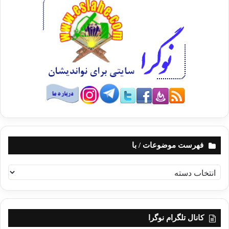
فهرست موضوعات / با
ف
ه
ر
س
ت
کانال تلگرام نوگرا
م