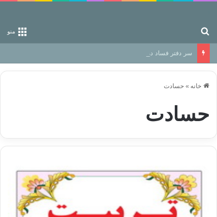
جستجو برای
منو
سر دفتر فساد در زمین‌، دوری وکناره‌گیری از راه خداست‌!
خانه
»
حسادت
حسادت