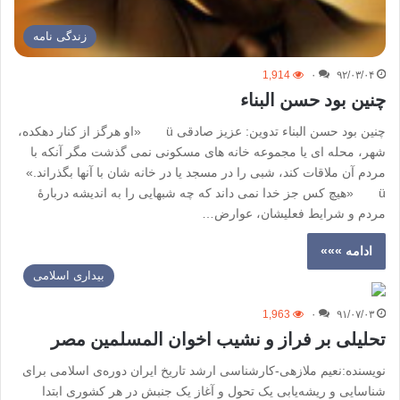
زندگی نامه
1,914
۰
۹۲/۰۳/۰۴
چنین بود حسن البناء
چنین بود حسن البناء تدوین: عزیز صادقی ü «او هرگز از کنار دهکده،
شهر، محله ای یا مجموعه خانه های مسکونی نمی گذشت مگر آنکه با
مردم آن ملاقات کند، شبی را در مسجد یا در خانه شان با آنها بگذراند.»
ü «هیچ کس جز خدا نمی داند که چه شبهایی را به اندیشه دربارۀ
مردم و شرایط فعلیشان، عوارض…
ادامه »»»
بیداری اسلامی
1,963
۰
۹۱/۰۷/۰۳
تحلیلی بر فراز و نشیب اخوان المسلمین مصر
نویسنده:نعیم ملازهی-کار‌شناسی ارشد تاریخ ایران دوره‌ی اسلامی برای
شناسایی و ریشه‌یابی یک تحول و آغاز یک جنبش در هر کشوری ابتدا