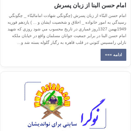
امام حسن البنا از زبان پسرش
امام حسن البنّاء از زبان پسرش (چگونگي شهادت امامالبنّاء _ چگونگي
رسيدگي به امور خانواده _ اخلاق و شخصيت ايشان و ... ) يازدهم فوريه
1949بهمن 1327روز غمباري در تاريخ محسوب مي شود روزي كه شهيد
امام حسن البنا در برابر جمعيت جوانان مسلمان واقع در خيابان ملكه
نازلي رامسيس كنوني در قلب قاهره به رگبار گلوله بسته شد و…
ادامه »»»