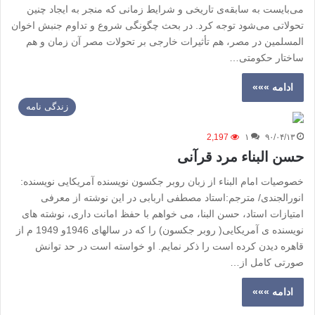
می‌بایست به سابقه‌ی تاریخی و شرایط زمانی که منجر به ایجاد چنین
تحولاتی می‌شود توجه کرد. در بحث چگونگی شروع و تداوم جنبش اخوان
المسلمین در مصر، هم تأثیرات خارجی بر تحولات مصر آن زمان و هم
ساختار حکومتی…
ادامه »»»
زندگی نامه
2,197
۱
۹۰/۰۴/۱۳
حسن البناء مرد قرآنی
خصوصیات امام البناء از زبان روبر جکسون نویسنده آمریکایی نویسنده:
انورالجندی/ مترجم:استاد مصطفی اربابی در این نوشته از معرفی
امتیازات استاد، حسن البنا، می خواهم با حفظ امانت داری، نوشته های
نویسنده ی آمریکایی( روبر جکسون) را که در سالهای 1946و 1949 م از
قاهره دیدن کرده است را ذکر نمایم. او خواسته است در حد توانش
صورتی کامل از…
ادامه »»»