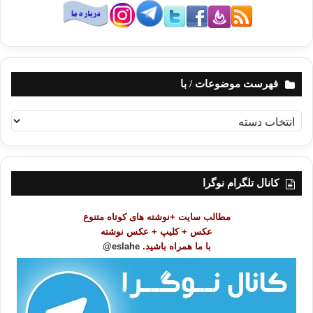
فهرست موضوعات / با
ف
ه
ر
س
ت
کانال تلگرام نوگرا
م
و
مطالب سایت +نوشته های کوتاه متنوع
ض
عکس + کلیپ + عکس نوشته
و
با ما همراه باشید.
eslahe@
ع
ا
ت
/
ب