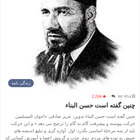
زندگی نامه
2,204
۰
۹۲/۰۳/۱۸
چنین گفته است حسن البناء
چنین گفته است حسن البناء تدوین: عزیز صادقی «اخوان المسلمین
حرکت پیوسته و پیشرفت گام به گام را ترجیح می دهد.» و این حرکت
باید از سه مرحلۀ اساسی بگذرد: اول: آوازه گری و تبلیغ اندیشه های
جنبش به توده های مردم. دوم: جذب و گزینش اعضا و آموزش کسانی که