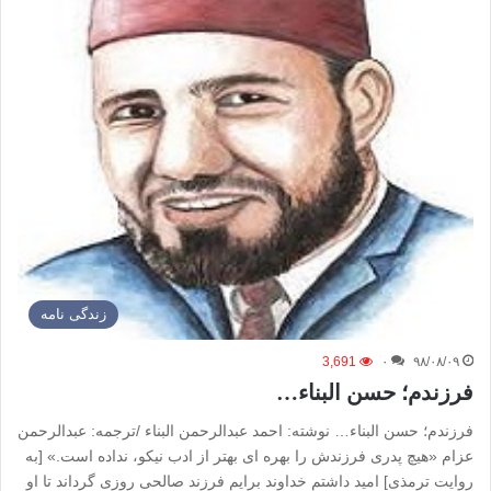
زندگی نامه
3,691
۰
۹۸/۰۸/۰۹
فرزندم؛ حسن البناء…
فرزندم؛ حسن البناء… نوشته: احمد عبدالرحمن البناء /ترجمه: عبدالرحمن
عزام «هیچ پدری فرزندش را بهره ای بهتر از ادب نیکو، نداده است.» [به
روایت ترمذی] امید داشتم خداوند برایم فرزند صالحی روزی گرداند تا او