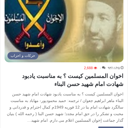
حركات و احزاب
2,688
۰
۹۳/۱۱/۲۵
اخوان المسلمین کیست ؟ به مناسبت یادبود
شهادت امام شهید حسن البناء
اخوان المسلمین کیست ؟ به مناسبت یادبود شهادت امام شهید حسن
البناء ماهر ابراهیم جعوان / ترجمه: حمید محمودپور- مهاباد به مناسبت
سالگرد شهادت امام بنا در 12 فوریه 1949م کمال احترام و قدردانی و
محبت و تشکر را در حق امام مجدد؛ شهید حسن البنا ( رحمه الله ) بنیان
گذار جماعت إخوان المسلمین اعلام می دارم. امام شهید…