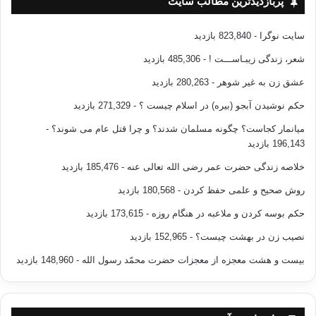
پربازدیدترین مطالب سایت
سایت نوگرا
- 823,840 بازدید
شعر، زندگی زیبـاســـت !
- 485,306 بازدید
عشق زن به غیر شوهر
- 280,263 بازدید
حکم نوشیدن آبجو (بیره) در اسلام چیست ؟
- 271,329 بازدید
میانمار کجاست؟ چگونه مسلمان شدند؟ و چرا قتل عام می شوند؟
-
196,143 بازدید
خلاصه زندگی حضرت عمر رضی الله تعالی عنه
- 185,476 بازدید
روش صحیح و علمی حفظ کردن
- 180,568 بازدید
حکم بوسه کردن و ملاعبه در هنگام روزه
- 173,615 بازدید
نصیب زن در بهشت چیست؟
- 152,965 بازدید
بیست و هشت معجزه از معجزات حضرت محمّد رسول الله
- 148,960 بازدید