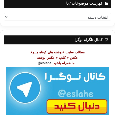
فهرست موضوعات / با
ف
ه
ر
س
ت
کانال تلگرام نوگرا
م
و
مطالب سایت +نوشته های کوتاه متنوع
ض
عکس + کلیپ + عکس نوشته
و
با ما همراه باشید.
eslahe@
ع
ا
ت
/
ب
ا