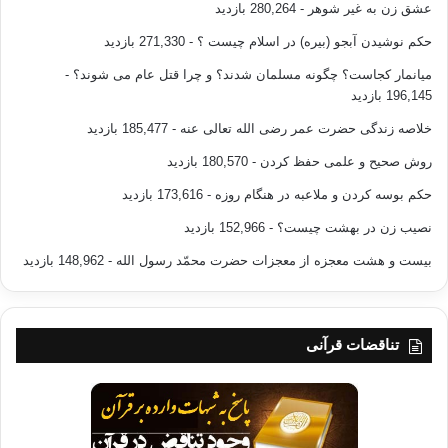
عشق زن به غیر شوهر
- 280,264 بازدید
حکم نوشیدن آبجو (بیره) در اسلام چیست ؟
- 271,330 بازدید
میانمار کجاست؟ چگونه مسلمان شدند؟ و چرا قتل عام می شوند؟
-
196,145 بازدید
خلاصه زندگی حضرت عمر رضی الله تعالی عنه
- 185,477 بازدید
روش صحیح و علمی حفظ کردن
- 180,570 بازدید
حکم بوسه کردن و ملاعبه در هنگام روزه
- 173,616 بازدید
نصیب زن در بهشت چیست؟
- 152,966 بازدید
بیست و هشت معجزه از معجزات حضرت محمّد رسول الله
- 148,962 بازدید
تناقضات قرآنی