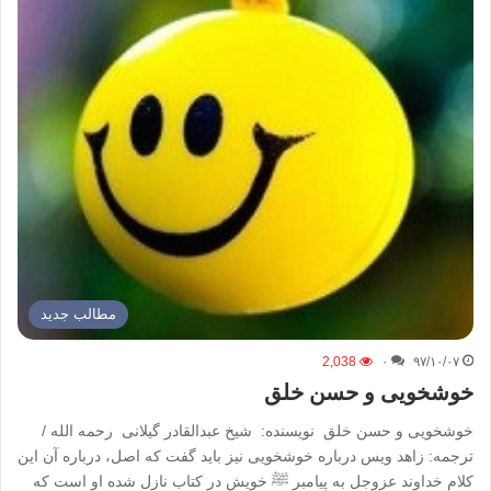
مطالب جدید
2,038
۰
۹۷/۱۰/۰۷
خوشخویی و حسن خلق
خوشخویی و حسن خلق نویسنده: شیخ عبدالقادر گیلانی رحمه الله /
ترجمه: زاهد ویس درباره خوشخویی نیز باید گفت که اصل، درباره آن این
کلام خداوند عزوجل به پیامبر ﷺ خویش در کتاب نازل شده او است که