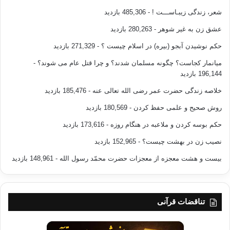
شعر، زندگی زیبـاســـت !
- 485,306 بازدید
عشق زن به غیر شوهر
- 280,263 بازدید
حکم نوشیدن آبجو (بیره) در اسلام چیست ؟
- 271,329 بازدید
میانمار کجاست؟ چگونه مسلمان شدند؟ و چرا قتل عام می شوند؟
-
196,144 بازدید
خلاصه زندگی حضرت عمر رضی الله تعالی عنه
- 185,476 بازدید
روش صحیح و علمی حفظ کردن
- 180,569 بازدید
حکم بوسه کردن و ملاعبه در هنگام روزه
- 173,616 بازدید
نصیب زن در بهشت چیست؟
- 152,965 بازدید
بیست و هشت معجزه از معجزات حضرت محمّد رسول الله
- 148,961 بازدید
تناقضات قرآنی