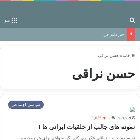
جستجو برای
منو
سر دفتر فساد در زمین‌، دوری وکناره‌گیری از راه خداست‌!
خانه
»
حسن نراقی
حسن نراقی
سياسي اجتماعي
1,635
۰
۹۰/۱۲/۰۹
نمونه های جالب از خلقیات ایرانی ها !
نویسنده: حسن نراقی فکر می کنم اگر بخواهم برای هر روحیه و