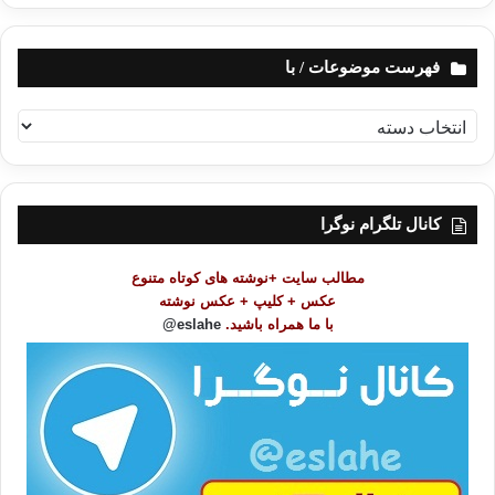
فهرست موضوعات / با
ف
ه
ر
س
ت
کانال تلگرام نوگرا
م
و
مطالب سایت +نوشته های کوتاه متنوع
ض
عکس + کلیپ + عکس نوشته
و
با ما همراه باشید.
eslahe@
ع
ا
ت
/
ب
ا