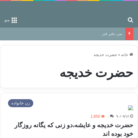
جستجو برای
منو
سر دفتر فساد در زمین‌، دوری وکناره‌گیری از راه خداست‌!
خانه
»
حضرت خدیجه
حضرت خدیجه
زن خانواده
1,850
۰
۹۰/۰۹/۱۲
حضرت خديجه و عايشه،دو زنی که یگانه روزگار
خود بوده اند