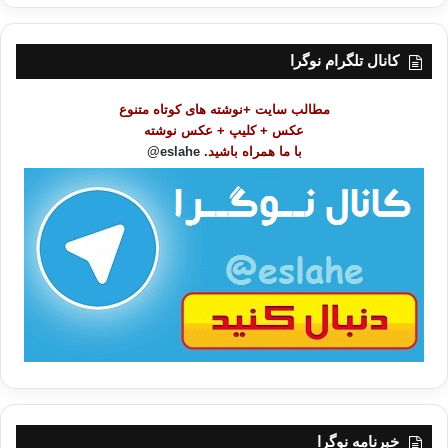
ر
س
ت
کانال تلگرام نوگرا
م
و
مطالب سایت +نوشته های کوتاه متنوع
ض
عکس + کلیپ + عکس نوشته
و
با ما همراه باشید.
eslahe@
ع
ا
ت
/
ب
ا
خبرنامه نوگرا