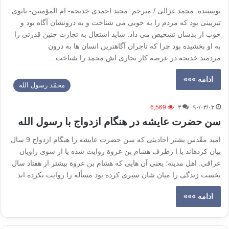
نویسنده: محمد غزالی / مترجم: مجید احمدی خدیجه- ام المؤمنین- بانوی
تیزبینی بود که مردم را به خوبی می شناخت و به درونشان آگاه بود و
خوب از بدشان تشخیص می داد. شاید اشتغال به تجارت چنین قدرتی را
به او بخشیده بود چرا که تاجران آگاهترین انسان ها به درون
مردمند.خدیجه در عرصه کار تجاری اش محمد را شناخت…
ادامه »»»
محمّد رسول الله
6,569
۳
۹۰/۰۳/۰۳
سن حضرت عایشه در هنگام ازدواج با رسول الله
امید مقّدس بشتر احادیثی که سن حضرت عایشه را هنگام ازدواج 9 سال
بیان کرده­اند یا ا زطرف هشام بن عروة روایت شده یا از سوی راویان
عراقی. اهل مدینه؛ یعنی آن هایی که هشام بن عروة بیشتر از هفتاد سال
نخست زندگی را میان شان سپری کرده بود مسأله را روایت نکرده اند.
ادامه »»»