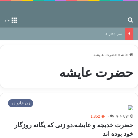
جستجو برای
منو
سر دفتر فساد در زمین‌، دوری وکناره‌گیری از راه خداست‌!
خانه
»
حضرت عایشه
حضرت عایشه
زن خانواده
1,852
۰
۹۰/۰۹/۱۲
حضرت خديجه و عايشه،دو زنی که یگانه روزگار
خود بوده اند