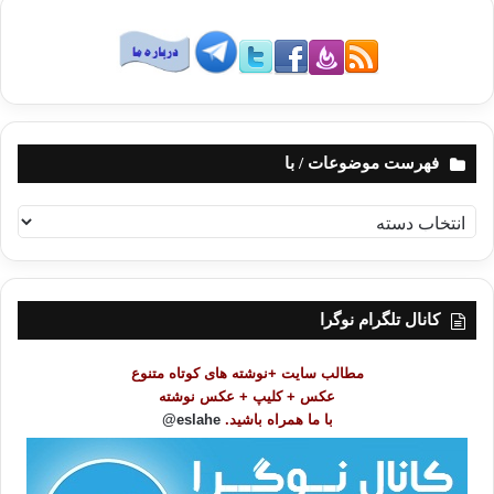
فهرست موضوعات / با
ف
ه
ر
س
ت
کانال تلگرام نوگرا
م
و
مطالب سایت +نوشته های کوتاه متنوع
ض
عکس + کلیپ + عکس نوشته
و
با ما همراه باشید.
eslahe@
ع
ا
ت