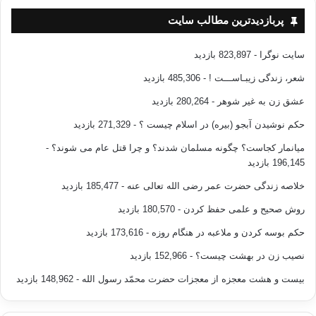
پربازدیدترین مطالب سایت
سایت نوگرا
- 823,897 بازدید
شعر، زندگی زیبـاســـت !
- 485,306 بازدید
عشق زن به غیر شوهر
- 280,264 بازدید
حکم نوشیدن آبجو (بیره) در اسلام چیست ؟
- 271,329 بازدید
میانمار کجاست؟ چگونه مسلمان شدند؟ و چرا قتل عام می شوند؟
-
196,145 بازدید
خلاصه زندگی حضرت عمر رضی الله تعالی عنه
- 185,477 بازدید
روش صحیح و علمی حفظ کردن
- 180,570 بازدید
حکم بوسه کردن و ملاعبه در هنگام روزه
- 173,616 بازدید
نصیب زن در بهشت چیست؟
- 152,966 بازدید
بیست و هشت معجزه از معجزات حضرت محمّد رسول الله
- 148,962 بازدید