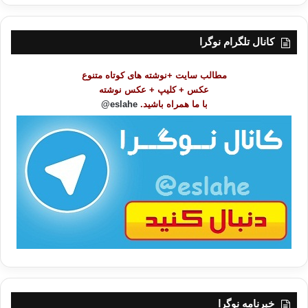
ر
س
ت
کانال تلگرام نوگرا
م
و
مطالب سایت +نوشته های کوتاه متنوع
ض
عکس + کلیپ + عکس نوشته
و
با ما همراه باشید.
eslahe@
ع
ا
ت
/
ب
ا
خبرنامه نوگرا