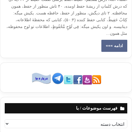
که درش کلماتِ از ریشۀ حفظ اومده، ۴۰ تاش منظور از حفظ، همون
محافظته. ۲ تای دیگش، منظور از حفظ، حافظه هست. یکیش میگه:
کِتَابٌ حَفِیظٌ، کتابی حفظ کننده (۵۰:۴)، کتابتی که محفظۀ اطلاعاته،
دیتابیسه. و اون یکیش میگه: فِی لَوْحٍ مَّحْفُوظٍ، اطلاعات تو لوح محفوظه،
مثل همون…
ادامه »»»
فهرست موضوعات / با
ف
ه