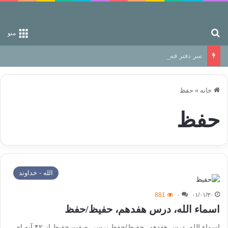
جستجو برای
منو
سر دفتر فساد در زمین‌، دوری وکناره‌گیری از راه خداست‌!
خانه
»
حفظ
حفظ
الله - خداوند
881
۰
۰۱/۰۱/۳۰
اسماء الله، درس هفدهم، حفیظ/حفظ
اسماء الله، درس هفدهم، حفیظ/حفظ برسی صفت حفیظ از ۴۲ آیه ای