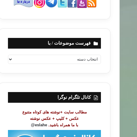
فهرست موضوعات / با
ف
ه
ر
س
ت
م
و
کانال تلگرام نوگرا
ض
و
مطالب سایت +نوشته های کوتاه متنوع
ع
عکس + کلیپ + عکس نوشته
ا
با ما همراه باشید.
eslahe@
ت
/