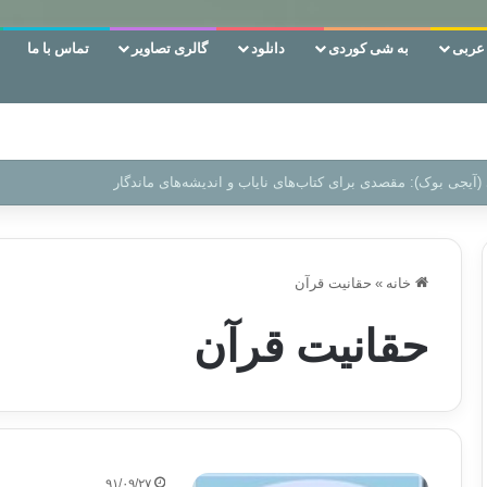
ربی
به شی کوردی
دانلود
گالری تصاویر
تماس با ما
 دوری وکناره‌گیری از راه خداست‌!
خانه
»
حقانیت قرآن
حقانیت قرآن
۹۱/۰۹/۲۷