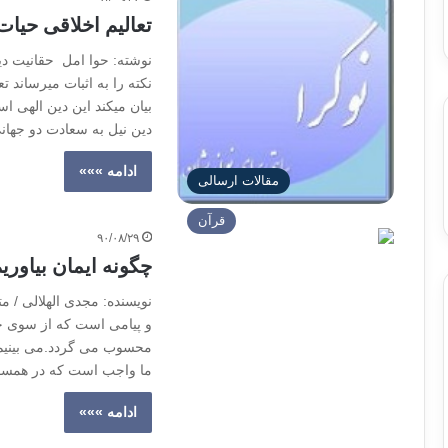
تعالیم اخلاقی حیا
نوشته: حوا امل حقانیت دی
نکته را به اثبات میرساند ت
بیان میکند این دین الهی 
دین نیل به سعادت دو جها
ادامه »»»
مقالات ارسالی
قرآن
۹۰/۰۸/۲۹
چگونه ایمان بیاور
نویسنده: مجدی الهلالی / 
و پیامی است که از سوی خد
محسوب می گردد.می بینیم ک
ما واجب است که در همسفری
ادامه »»»