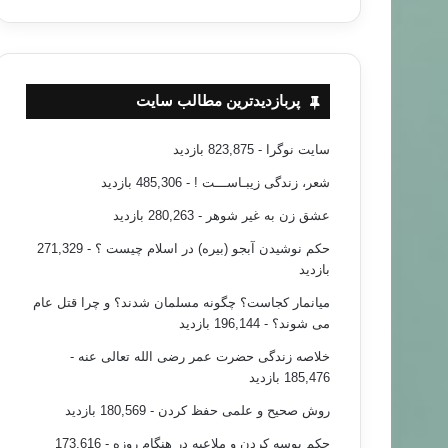
پربازدیدترین مطالب سایت
سایت نوگرا
- 823,875 بازدید
شعر، زندگی زیبـاســـت !
- 485,306 بازدید
عشق زن به غیر شوهر
- 280,263 بازدید
حکم نوشیدن آبجو (بیره) در اسلام چیست ؟
- 271,329
بازدید
میانمار کجاست؟ چگونه مسلمان شدند؟ و چرا قتل عام
می شوند؟
- 196,144 بازدید
خلاصه زندگی حضرت عمر رضی الله تعالی عنه
-
185,476 بازدید
روش صحیح و علمی حفظ کردن
- 180,569 بازدید
حکم بوسه کردن و ملاعبه در هنگام روزه
- 173,616