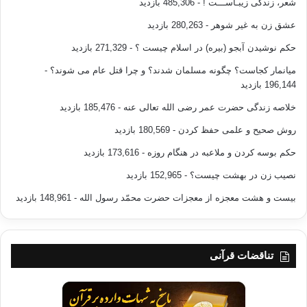
شعر، زندگی زیبـاســـت !
- 485,306 بازدید
عشق زن به غیر شوهر
- 280,263 بازدید
حکم نوشیدن آبجو (بیره) در اسلام چیست ؟
- 271,329 بازدید
میانمار کجاست؟ چگونه مسلمان شدند؟ و چرا قتل عام می شوند؟
-
196,144 بازدید
خلاصه زندگی حضرت عمر رضی الله تعالی عنه
- 185,476 بازدید
روش صحیح و علمی حفظ کردن
- 180,569 بازدید
حکم بوسه کردن و ملاعبه در هنگام روزه
- 173,616 بازدید
نصیب زن در بهشت چیست؟
- 152,965 بازدید
بیست و هشت معجزه از معجزات حضرت محمّد رسول الله
- 148,961 بازدید
تناقضات قرآنی