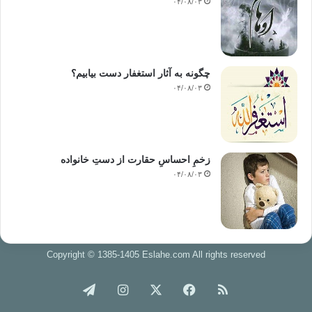
۰۴/۰۸/۰۳
چگونه به آثار استغفار دست بیابیم؟
۰۴/۰۸/۰۳
زخمِ احساسِ حقارت از دستِ خانواده
۰۴/۰۸/۰۳
Copyright © 1385-1405 Eslahe.com All rights reserved
خوراک
فیس
X
اینستاگرام
تلگرام