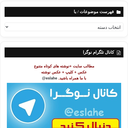
فهرست موضوعات / با
ف
ه
ر
س
ت
کانال تلگرام نوگرا
م
و
مطالب سایت +نوشته های کوتاه متنوع
ض
عکس + کلیپ + عکس نوشته
و
با ما همراه باشید.
eslahe@
ع
ا
ت
/
ب
ا