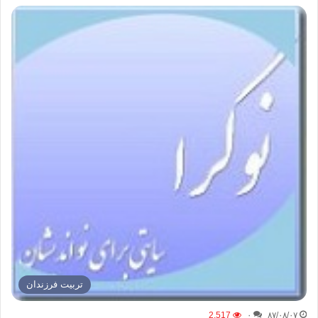
تربیت فرزندان
2,517
۰
۸۷/۰۸/۰۷