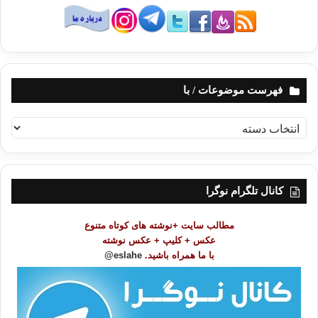
فهرست موضوعات / با
ف
ه
ر
س
ت
کانال تلگرام نوگرا
م
و
مطالب سایت +نوشته های کوتاه متنوع
ض
عکس + کلیپ + عکس نوشته
و
با ما همراه باشید.
eslahe@
ع
ا
ت
/