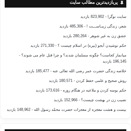
پربازدیدترین مطالب سایت
سایت نوگرا
- 823,902 بازدید
شعر، زندگی زیبـاســـت !
- 485,306 بازدید
عشق زن به غیر شوهر
- 280,264 بازدید
حکم نوشیدن آبجو (بیره) در اسلام چیست ؟
- 271,330 بازدید
میانمار کجاست؟ چگونه مسلمان شدند؟ و چرا قتل عام می شوند؟
-
196,145 بازدید
خلاصه زندگی حضرت عمر رضی الله تعالی عنه
- 185,477 بازدید
روش صحیح و علمی حفظ کردن
- 180,571 بازدید
حکم بوسه کردن و ملاعبه در هنگام روزه
- 173,616 بازدید
نصیب زن در بهشت چیست؟
- 152,966 بازدید
بیست و هشت معجزه از معجزات حضرت محمّد رسول الله
- 148,962 بازدید