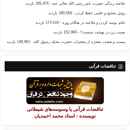
خلاصه زندگی حضرت عمر رضی الله تعالی عنه
- 185,476 بازدید
روش صحیح و علمی حفظ کردن
- 180,569 بازدید
حکم بوسه کردن و ملاعبه در هنگام روزه
- 173,616 بازدید
نصیب زن در بهشت چیست؟
- 152,965 بازدید
بیست و هشت معجزه از معجزات حضرت محمّد رسول الله
- 148,961 بازدید
تناقضات قرآنی
تناقضات قرآنی یا وسوسه‌های شیطانی
نویسنده : استاد محمد احمدیان