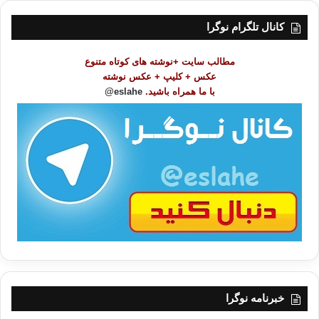
س
ت
کانال تلگرام نوگرا
م
و
مطالب سایت +نوشته های کوتاه متنوع
ض
عکس + کلیپ + عکس نوشته
و
با ما همراه باشید.
eslahe@
ع
ا
ت
/
ب
ا
خبرنامه نوگرا