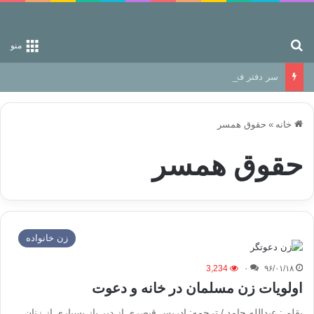
جستجو برای
منو
سر دفتر فساد در زمین‌، دوری وکناره‌گیری از راه خداست‌!
خانه
»
حقوق همسر
حقوق همسر
زن خانواده
3,234
۰
۹۶/۰۱/۱۸
اولویات زن مسلمان در خانه و دعوت
بقلم : عبدالله حامد / ترجمه: ادریس قیصری از دیر باز بسیاری از زنان