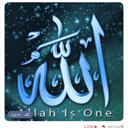
الله - خداوند
2,378
۰
۸۹/۱۱/۱۸