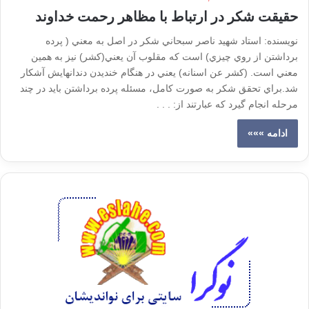
حقيقت شكر در ارتباط با مظاهر رحمت خداوند
نويسنده: استاد شهيد ناصر سبحاني شكر در اصل به معني ( پرده
برداشتن از روي چيزي) است كه مقلوب آن يعني(كشر) نيز به همين
معني است. (كشر عن اسنانه) يعني در هنگام خنديدن دندانهايش آشكار
شد.براي تحقق شكر به صورت كامل، مسئله پرده برداشتن بايد در چند
مرحله انجام گيرد كه عبارتند از: . . .
ادامه »»»