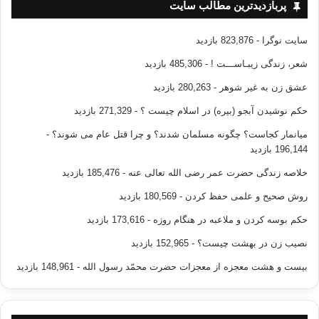
پربازدیدترین مطالب سایت
سایت نوگرا
- 823,876 بازدید
شعر، زندگی زیبـاســـت !
- 485,306 بازدید
عشق زن به غیر شوهر
- 280,263 بازدید
حکم نوشیدن آبجو (بیره) در اسلام چیست ؟
- 271,329 بازدید
میانمار کجاست؟ چگونه مسلمان شدند؟ و چرا قتل عام می شوند؟
-
196,144 بازدید
خلاصه زندگی حضرت عمر رضی الله تعالی عنه
- 185,476 بازدید
روش صحیح و علمی حفظ کردن
- 180,569 بازدید
حکم بوسه کردن و ملاعبه در هنگام روزه
- 173,616 بازدید
نصیب زن در بهشت چیست؟
- 152,965 بازدید
بیست و هشت معجزه از معجزات حضرت محمّد رسول الله
- 148,961 بازدید