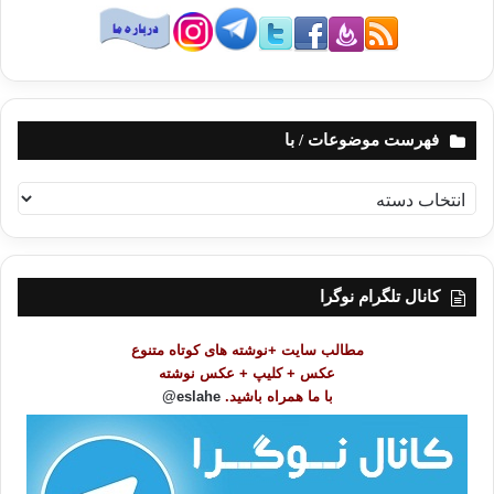
فهرست موضوعات / با
ف
ه
ر
س
ت
کانال تلگرام نوگرا
م
و
مطالب سایت +نوشته های کوتاه متنوع
ض
عکس + کلیپ + عکس نوشته
و
با ما همراه باشید.
eslahe@
ع
ا
ت
/