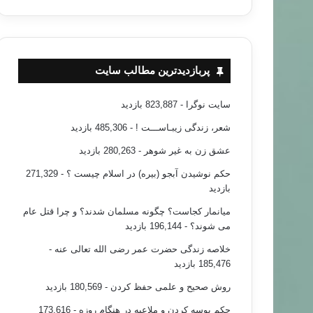
پربازدیدترین مطالب سایت
سایت نوگرا
- 823,887 بازدید
شعر، زندگی زیبـاســـت !
- 485,306 بازدید
عشق زن به غیر شوهر
- 280,263 بازدید
حکم نوشیدن آبجو (بیره) در اسلام چیست ؟
- 271,329
بازدید
میانمار کجاست؟ چگونه مسلمان شدند؟ و چرا قتل عام
می شوند؟
- 196,144 بازدید
خلاصه زندگی حضرت عمر رضی الله تعالی عنه
-
185,476 بازدید
روش صحیح و علمی حفظ کردن
- 180,569 بازدید
حکم بوسه کردن و ملاعبه در هنگام روزه
- 173,616