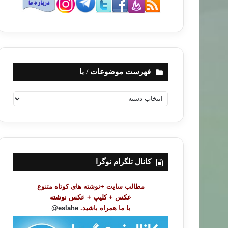
فهرست موضوعات / با
ف
ه
ر
س
ت
م
و
کانال تلگرام نوگرا
ض
و
مطالب سایت +نوشته های کوتاه متنوع
ع
عکس + کلیپ + عکس نوشته
ا
با ما همراه باشید.
eslahe@
ت
/