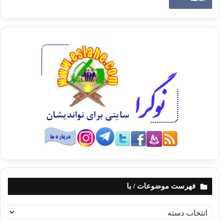
فهرست موضوعات / با
ف