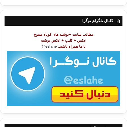
ه
ر
س
ت
کانال تلگرام نوگرا
م
و
مطالب سایت +نوشته های کوتاه متنوع
ض
عکس + کلیپ + عکس نوشته
و
با ما همراه باشید.
eslahe@
ع
ا
ت
/
ب
ا