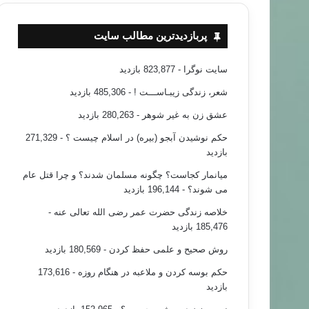
پربازدیدترین مطالب سایت
سایت نوگرا
- 823,877 بازدید
شعر، زندگی زیبـاســـت !
- 485,306 بازدید
عشق زن به غیر شوهر
- 280,263 بازدید
حکم نوشیدن آبجو (بیره) در اسلام چیست ؟
- 271,329
بازدید
میانمار کجاست؟ چگونه مسلمان شدند؟ و چرا قتل عام
می شوند؟
- 196,144 بازدید
خلاصه زندگی حضرت عمر رضی الله تعالی عنه
-
185,476 بازدید
روش صحیح و علمی حفظ کردن
- 180,569 بازدید
حکم بوسه کردن و ملاعبه در هنگام روزه
- 173,616
بازدید