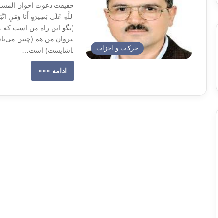
حقیقت دعوت اخوان المسلمین ت
(بگو این راه من است که من
پیروان من هم (چنین می‌باش
حركات و احزاب
ناشایست) است…
ادامه »»»