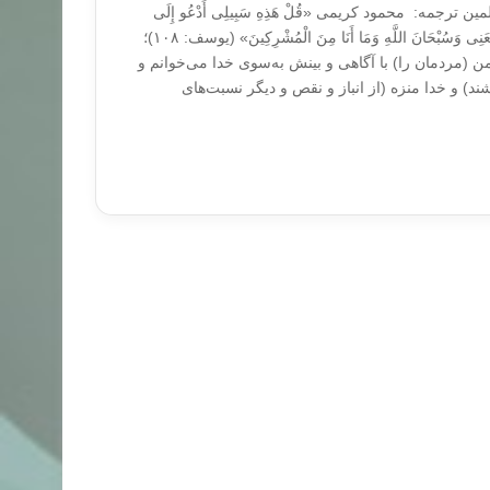
رجمه: محمود کریمی «قُلْ هَذِهِ سَبِیلِی أَدْعُو إِلَى
اللَّهِ عَلَىٰ بَصِیرَةٍ أَنَا وَمَنِ اتَّبَعَنِی وَسُبْحَانَ اللَّهِ وَمَا أَنَا مِنَ الْمُشْرِکِینَ» (یوسف: ۱۰۸)؛
 (مردمان را) با آگاهی و بینش به‌سوی خدا می‌خوانم و
ند) و خدا منزه (از انباز و نقص و دیگر نسبت‌های