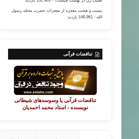
نصیب زن در بهشت چیست؟
- 152,965 بازدید
بیست و هشت معجزه از معجزات حضرت محمّد رسول
الله
- 148,961 بازدید
تناقضات قرآنی
تناقضات قرآنی یا وسوسه‌های شیطانی
نویسنده : استاد محمد احمدیان