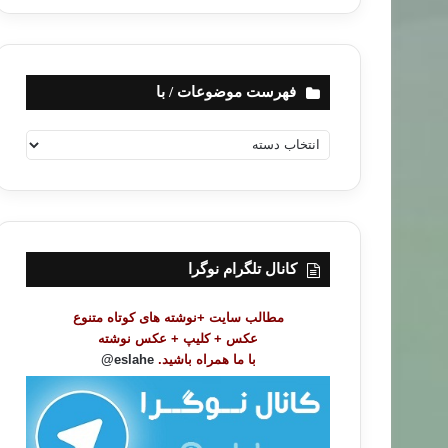
فهرست موضوعات / با
ف
ه
ر
س
ت
م
و
کانال تلگرام نوگرا
ض
و
مطالب سایت +نوشته های کوتاه متنوع
ع
عکس + کلیپ + عکس نوشته
ا
با ما همراه باشید.
eslahe@
ت
/
ب
ا